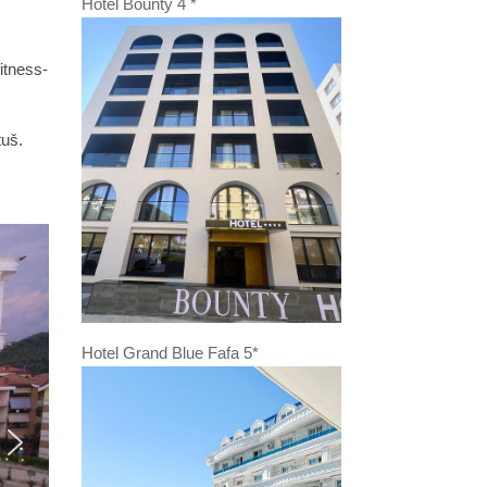
Hotel Bounty 4 *
itness-
tuš.
Hotel Grand Blue Fafa 5*