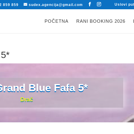
Uslovi pu
2 859 859
sudex.agencija@gmail.com
POČETNA
RANI BOOKING 2026
 5*
Grand Blue Fafa 5*
Drač