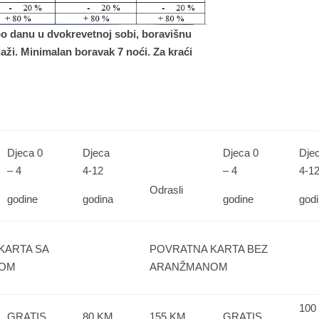
 po danu u dvokrevetnoj sobi, boravišnu
laži. Minimalan boravak 7 noći. Za kraći
Djeca 0
Djeca
Djeca 0
Dje
– 4
4-12
– 4
4-1
Odrasli
godine
godina
godine
god
KARTA SA
POVRATNA KARTA BEZ
NOM
ARANŽMANOM
100
GRATIS
80 KM
155 KM
GRATIS