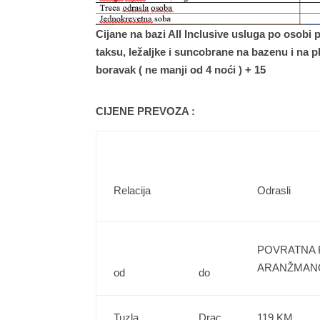
Cijane na bazi All Inclusive usluga po osobi
taksu, ležaljke i suncobrane na bazenu i na p
boravak ( ne manji od 4 noći ) + 15
CIJENE PREVOZA :
Relacija
Odrasli
POVRATNA 
ARANŽMA
od
do
Tuzla
Drac
119 KM