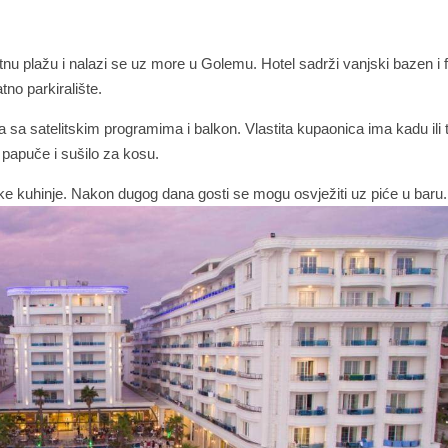
u plažu i nalazi se uz more u Golemu. Hotel sadrži vanjski bazen i f
tno parkiralište.
sa satelitskim programima i balkon. Vlastita kupaonica ima kadu ili 
 papuče i sušilo za kosu.
ske kuhinje. Nakon dugog dana gosti se mogu osvježiti uz piće u baru.