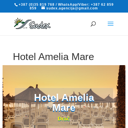
+387 (0)35 819 768 / WhatsApp/Viber: +387 62 859
859
sudex.agencija@gmail.com
Hotel Amelia Mare
Drač
Hotel Amelia
Mare
Drač