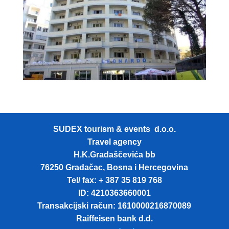
SUDEX tourism & events d.o.o.
Travel agency
H.K.Gradaščevića bb
76250 Gradačac, Bosna i Hercegovina
Tel/ fax: + 387 35 819 768
ID: 4210363660001
Transakcijski račun: 1610000216870089
Raiffeisen bank d.d.