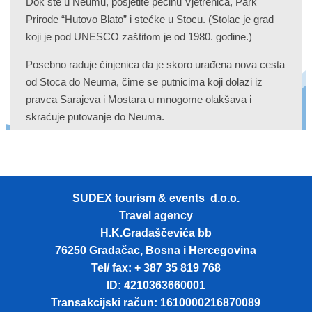
Dok ste u Neumu, posjetite pećinu Vjetrenica, Park
Prirode “Hutovo Blato” i stećke u Stocu. (Stolac je grad
koji je pod UNESCO zaštitom je od 1980. godine.)
Posebno raduje činjenica da je skoro urađena nova cesta
od Stoca do Neuma, čime se putnicima koji dolazi iz
pravca Sarajeva i Mostara u mnogome olakšava i
skraćuje putovanje do Neuma.
SUDEX tourism & events d.o.o.
Travel agency
H.K.Gradaščevića bb
76250 Gradačac, Bosna i Hercegovina
Tel/ fax: + 387 35 819 768
ID: 4210363660001
Transakcijski račun: 1610000216870089