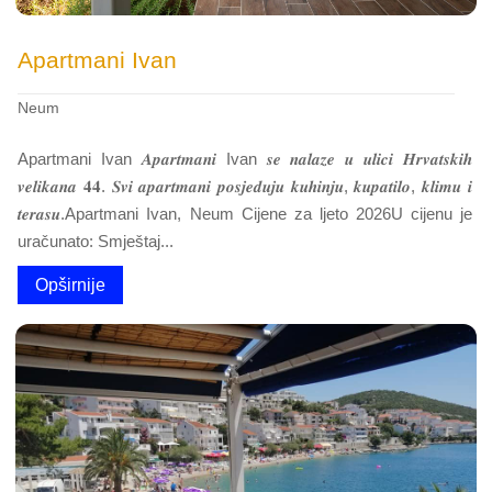
Apartmani Ivan
Neum
Apartmani Ivan 𝑨𝒑𝒂𝒓𝒕𝒎𝒂𝒏𝒊 Ivan 𝒔𝒆 𝒏𝒂𝒍𝒂𝒛𝒆 𝒖 𝒖𝒍𝒊𝒄𝒊 𝑯𝒓𝒗𝒂𝒕𝒔𝒌𝒊𝒉
𝒗𝒆𝒍𝒊𝒌𝒂𝒏𝒂 𝟒𝟒. 𝑺𝒗𝒊 𝒂𝒑𝒂𝒓𝒕𝒎𝒂𝒏𝒊 𝒑𝒐𝒔𝒋𝒆𝒅𝒖𝒋𝒖 𝒌𝒖𝒉𝒊𝒏𝒋𝒖, 𝒌𝒖𝒑𝒂𝒕𝒊𝒍𝒐, 𝒌𝒍𝒊𝒎𝒖 𝒊
𝒕𝒆𝒓𝒂𝒔𝒖.Apartmani Ivan, Neum Cijene za ljeto 2026U cijenu je
uračunato: Smještaj...
Opširnije