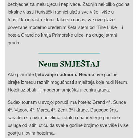
bezbjedne za malu djecu i neplivače. Zadnjih nekoliko godina
lokalne vlasti i turistički radnici ulažu sve više i više u
turističku infrastrukturu. Tako su danas sve ove plaže
povezane moderno uređenim šetalištem od “Tihe Luke” i
hotela Grand do kraja Primorske ulice, na drugoj strani
grada.
Neum SMJEŠTAJ
Ako planirate
ljetovanje i odmor u Neumu
ove godine,
birajte između raznih mogućnosti smještaja koje nudi Neum.
Hoteli uz obalu ili moderan smještaj u centru grada.
Sudex tourism u svojoj ponudi ima hotele: Grand 4*, Sunce
4*, Vapore 4*, Marea 4*, Zenit 3* i druge. Dugogodišnja
saradnja sa ovim hotelima i stalno unapređenje ponude i
usluga od istih, utiču da svake godine brojimo sve više i više
gostiju u ovim hotelima.