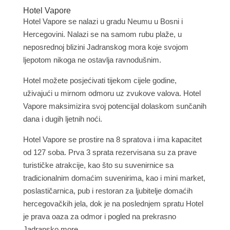
Hotel Vapore
Hotel Vapore se nalazi u gradu Neumu u Bosni i
Hercegovini. Nalazi se na samom rubu plaže, u
neposrednoj blizini Jadranskog mora koje svojom
ljepotom nikoga ne ostavlja ravnodušnim.
Hotel možete posjećivati ​​tijekom cijele godine,
uživajući u mirnom odmoru uz zvukove valova. Hotel
Vapore maksimizira svoj potencijal dolaskom sunčanih
dana i dugih ljetnih noći.
Hotel Vapore se prostire na 8 spratova i ima kapacitet
od 127 soba. Prva 3 sprata rezervisana su za prave
turističke atrakcije, kao što su suvenirnice sa
tradicionalnim domaćim suvenirima, kao i mini market,
poslastičarnica, pub i restoran za ljubitelje domaćih
hercegovačkih jela, dok je na poslednjem spratu Hotel
je prava oaza za odmor i pogled na prekrasno
Jadransko more.