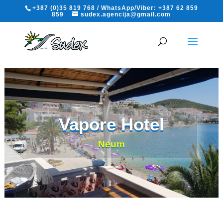
+387 (0)35 819 768 / WhatsApp/Viber: +387 62 859
859
sudex.agencija@gmail.com
Vapore Hotel
Neum