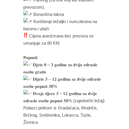
prevozom).
Boravišna taksa
Korištenje ležaljki i suncobrana na
bazenu i plaži
Cijena aranžmana bez prevoza se
umanjuje za 80 KM
𝐏𝐨𝐩𝐮𝐬𝐭𝐢:
𝐃𝐣𝐞𝐭𝐞 𝟎 – 𝟑 𝐠𝐨𝐝𝐢𝐧𝐞 𝐬𝐚 𝐝𝐯𝐢𝐣𝐞 𝐨𝐝𝐫𝐚𝐬𝐥𝐞
𝐨𝐬𝐨𝐛𝐞 𝐠𝐫𝐚𝐭𝐢𝐬
𝐃𝐢𝐣𝐞𝐭𝐞 𝟑 – 𝟏𝟐 𝐠𝐨𝐝𝐢𝐧𝐚 𝐬𝐚 𝐝𝐯𝐢𝐣𝐞 𝐨𝐝𝐫𝐚𝐬𝐥𝐞
𝐨𝐬𝐨𝐛𝐞 𝐩𝐨𝐩𝐮𝐬𝐭 𝟑𝟎%
𝐃𝐯𝐨𝐣𝐞 𝐝𝐣𝐞𝐜𝐞 𝟑 – 𝟏𝟐 𝐠𝐨𝐝𝐢𝐧𝐚 𝐬𝐚 𝐝𝐯𝐢𝐣𝐞
𝐨𝐝𝐫𝐚𝐬𝐥𝐞 𝐨𝐬𝐨𝐛𝐞 𝐩𝐨𝐩𝐮𝐬𝐭 𝟓𝟎% (zajednički ležaj)
Polasci petkom iz Gradačaca, Modriče,
Brčkog, Srebrenika, Lukavca, Tuzle,
Živinica