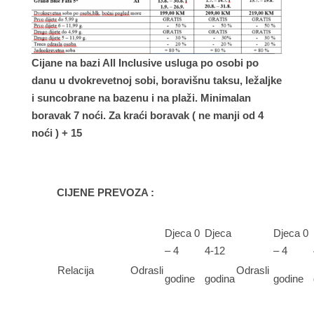
Cijane na bazi All Inclusive usluga po osobi po
danu u dvokrevetnoj sobi, boravišnu taksu, ležaljke
i suncobrane na bazenu i na plaži. Minimalan
boravak 7 noći. Za kraći boravak ( ne manji od 4
noći ) + 15
CIJENE PREVOZA :
Djeca 0
Djeca
Djeca 0
– 4
4-12
– 4
Relacija
Odrasli
Odrasli
godine
godina
godine