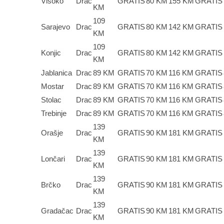
Visoko
Drac
GRATIS
80 KM
155 KM
GRATIS
KM
109
Sarajevo
Drac
GRATIS
80 KM
142 KM
GRATIS
KM
109
Konjic
Drac
GRATIS
80 KM
142 KM
GRATIS
KM
Jablanica
Drac
89 KM
GRATIS
70 KM
116 KM
GRATIS
Mostar
Drac
89 KM
GRATIS
70 KM
116 KM
GRATIS
Stolac
Drac
89 KM
GRATIS
70 KM
116 KM
GRATIS
Trebinje
Drac
89 KM
GRATIS
70 KM
116 KM
GRATIS
139
Orašje
Drac
GRATIS
90 KM
181 KM
GRATIS
KM
139
Lončari
Drac
GRATIS
90 KM
181 KM
GRATIS
KM
139
Brčko
Drac
GRATIS
90 KM
181 KM
GRATIS
KM
139
Gradačac
Drac
GRATIS
90 KM
181 KM
GRATIS
KM