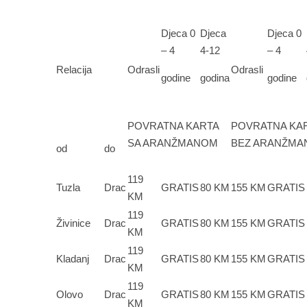
Djeca 0
Djeca
Djeca 0
– 4
4-12
– 4
Relacija
Odrasli
Odrasli
godine
godina
godine
POVRATNA KARTA
POVRATNA KA
SA ARANŽMANOM
BEZ ARANŽM
od
do
119
Tuzla
Drac
GRATIS
80 KM
155 KM
GRATIS
KM
119
Živinice
Drac
GRATIS
80 KM
155 KM
GRATIS
KM
119
Kladanj
Drac
GRATIS
80 KM
155 KM
GRATIS
KM
119
Olovo
Drac
GRATIS
80 KM
155 KM
GRATIS
KM