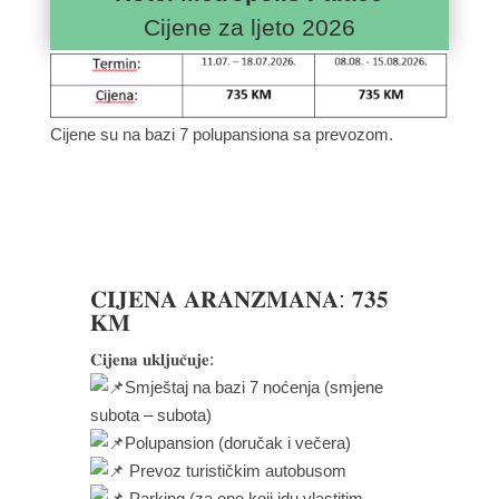
Cijene za ljeto 2026
Cijene su na bazi 7 polupansiona sa prevozom.
𝐂𝐈𝐉𝐄𝐍𝐀 𝐀𝐑𝐀𝐍𝐙̌𝐌𝐀𝐍𝐀: 𝟕𝟑𝟓
𝐊𝐌
𝐂𝐢𝐣𝐞𝐧𝐚 𝐮𝐤𝐥𝐣𝐮𝐜̌𝐮𝐣𝐞:
Smještaj na bazi 7 noćenja (smjene
subota – subota)
Polupansion (doručak i večera)
Prevoz turističkim autobusom
Parking (za one koji idu vlastitim