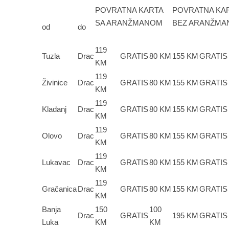
POVRATNA KARTA
POVRATNA KA
SA ARANŽMANOM
BEZ ARANŽM
od
do
119
Tuzla
Drac
GRATIS
80 KM
155 KM
GRATIS
KM
119
Živinice
Drac
GRATIS
80 KM
155 KM
GRATIS
KM
119
Kladanj
Drac
GRATIS
80 KM
155 KM
GRATIS
KM
119
Olovo
Drac
GRATIS
80 KM
155 KM
GRATIS
KM
119
Lukavac
Drac
GRATIS
80 KM
155 KM
GRATIS
KM
119
Gračanica
Drac
GRATIS
80 KM
155 KM
GRATIS
KM
Banja
150
100
Drac
GRATIS
195 KM
GRATIS
Luka
KM
KM