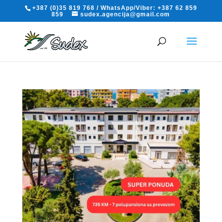
+387 (0)35 819 768 / WhatsApp/Viber: +387 62 859
859
sudex.agencija@gmail.com