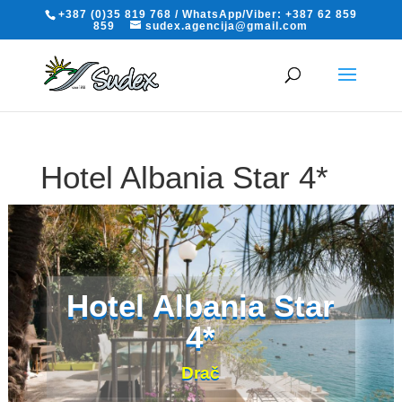
+387 (0)35 819 768 / WhatsApp/Viber: +387 62 859
859
sudex.agencija@gmail.com
Hotel Albania Star 4*
Drač
Hotel Albania Star
4*
Drač