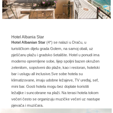
Hotel Albania Star
Hotel Albanian Star
(4*) se nalazi u Draču, u
turističkom dijelu grada Golem, na samoj obali, uz
pješčanu plažu i gradsko šetalište. Hotel u ponudi ima
moderno opremljene sobe, lijep spoljni bazen okružen
zelenilom, sopstveni dio plaže, kao i restoran, hotelski
bar i uslugu all inclusive.Sve sobe hotela su
klimatizovane, imaju udobne ležajeve, TV uređaj, sef,
mini bar. Gosti hotela mogu bez doplate koristiti
ležaljke i suncobrane na plaži. Na terasi hotela tokom
večeri često se organizuju muzičke večeri uz nastupe
pjevača i muzičara.