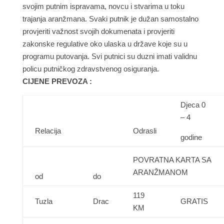
svojim putnim ispravama, novcu i stvarima u toku
trajanja aranžmana. Svaki putnik je dužan samostalno
provjeriti važnost svojih dokumenata i provjeriti
zakonske regulative oko ulaska u države koje su u
programu putovanja. Svi putnici su duzni imati validnu
policu putničkog zdravstvenog osiguranja.
CIJENE PREVOZA :
Djeca 0
– 4
Relacija
Odrasli
godine
POVRATNA KARTA SA
ARANŽMANOM
od
do
119
Tuzla
Drac
GRATIS
KM