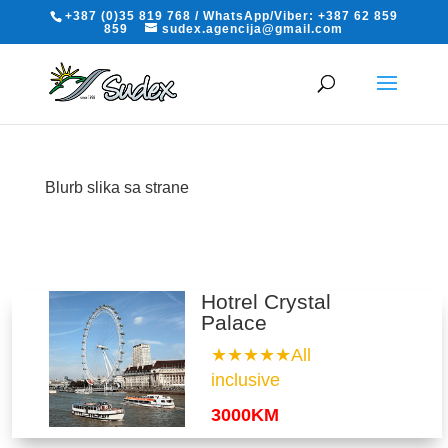
+387 (0)35 819 768 / WhatsApp/Viber: +387 62 859
859
sudex.agencija@gmail.com
Blurb slika sa strane
Hotrel Crystal
Palace
★★★★★All
inclusive
3000KM