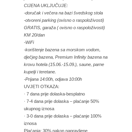
CIJENA UKLJUČUJE:
-doručak i večera na bazi švedskog stola
-otvoreni parking (ovisno o raspoloživosti)
GRATIS, garaža ( ovisno o raspoloživosti)
KM 20/dan
-WiFi
-korištenje bazena sa morskom vodom,
dječjeg bazena, Premium Infinity bazena na
krovu hotela (15.06.-15.09.), saune, parne
kupelji i teretane.
-Prijana 14:00h, odjava 10:00h
UVJETI OTKAZA:
· 7 dana prije dolaska-besplatno
· 7-4 dana prije dolaska – plaćanje 50%
ukupnog iznosa
· 3-0 dana prije dolaska – plaćanje 100%
iznosa
Plaćanja: 30% nakon napravljene