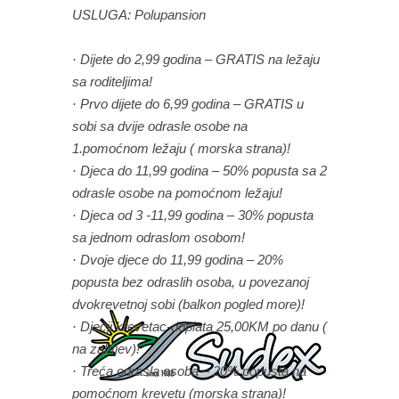
USLUGA: Polupansion
· Dijete do 2,99 godina – GRATIS na ležaju
sa roditeljima!
· Prvo dijete do 6,99 godina – GRATIS u
sobi sa dvije odrasle osobe na
1.pomoćnom ležaju ( morska strana)!
· Djeca do 11,99 godina – 50% popusta sa 2
odrasle osobe na pomoćnom ležaju!
· Djeca od 3 -11,99 godina – 30% popusta
sa jednom odraslom osobom!
· Dvoje djece do 11,99 godina – 20%
popusta bez odraslih osoba, u povezanoj
dvokrevetnoj sobi (balkon pogled more)!
· Dječji krevetac-doplata 25,00KM po danu (
na zahtjev)!
· Treća odrasla osoba – 20% popusta na
pomoćnom krevetu (morska strana)!