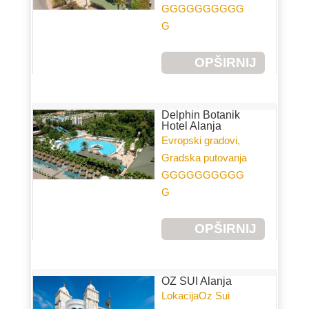
GGGGGGGGGG
G
OPŠIRNIJ
E
Delphin Botanik
Hotel Alanja
Evropski gradovi,
Gradska putovanja
GGGGGGGGGG
G
OPŠIRNIJ
E
OZ SUI Alanja
LokacijaOz Sui