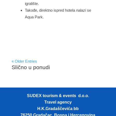
igralište.
Takođe, direktno ispred hotela nalazi se
Aqua Park.
« Older Entries
Slično u ponudi
SUDEX tourism & events d.o.o.
Travel agency
H.K.Gradaščevića bb
76250 Gradačac, Bosna i Hercegovina