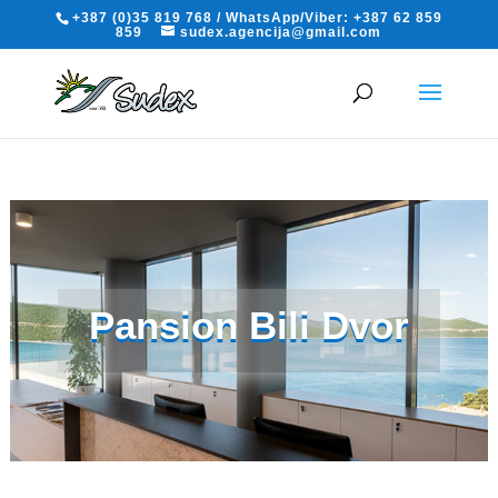
+387 (0)35 819 768 / WhatsApp/Viber: +387 62 859
859
sudex.agencija@gmail.com
Pansion Bili Dvor