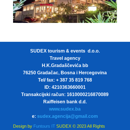
SUDEX tourism & events d.o.o.
Travel agency
H.K.Gradaščevića bb
76250 Gradačac, Bosna i Hercegovina
Tel/ fax: + 387 35 819 768
ID: 4210363660001
Transakcijski račun: 1610000216870089
Raiffeisen bank d.d.
www.sudex.ba
e:
sudex.agencija@gmail.com
Design by
Funtours IT
SUDEX © 2023 All Rights