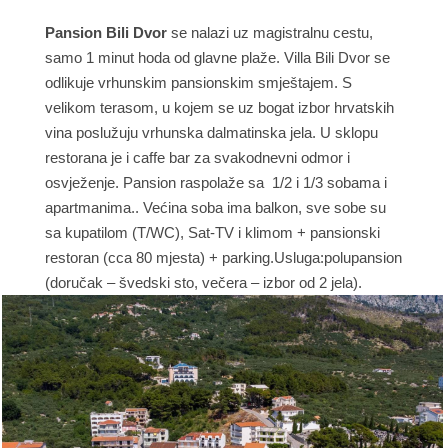
Pansion Bili Dvor
se nalazi uz magistralnu cestu,
samo 1 minut hoda od glavne plaže. Villa Bili Dvor se
odlikuje vrhunskim pansionskim smještajem. S
velikom terasom, u kojem se uz bogat izbor hrvatskih
vina poslužuju vrhunska dalmatinska jela. U sklopu
restorana je i caffe bar za svakodnevni odmor i
osvježenje. Pansion raspolaže sa 1/2 i 1/3 sobama i
apartmanima.. Većina soba ima balkon, sve sobe su
sa kupatilom (T/WC), Sat-TV i klimom + pansionski
restoran (cca 80 mjesta) + parking.Usluga:polupansion
(doručak – švedski sto, večera – izbor od 2 jela).