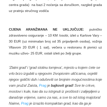
centra grada) na bazi 2 noćenja sa doručkom, razgled grada
uz pratnju stručnog vodiča
CIJENA ARANŽMANA NE UKLJUČUJE:
putničko
zdravstveno osiguranje – 10 KM /osobi, izlet u Karlove Vary –
30 EUR (uz minimalan broj od 35 prijavljenih osoba), vožnja
Vltavom 20 EUR ( 1 sat), večera u restoranu ili pivnici uz
muziku uživo- 25 EUR, ostali izleti po želji grupe.
‘Zlatni grad’ i ‘grad stotinu tornjeva’, mjesto u kojem ćete se
vrlo brzo izgubiti u njegovim živopisnim uličicama, osjetiti
njegov gotički duh i oduševiti se brojnim mogućnostima koje
vam pruža!
Zaista,
Prag
je
bajkovit grad
! Sve te crkve,
mostovi i kule, kao da su istrgnuti iz prošlosti i zalijepljeni u
današnje vrijeme, samo za nas, a sve to od istog majstora!
Naime,
Prag
je izrazito kompaktan grad, kao da ga je