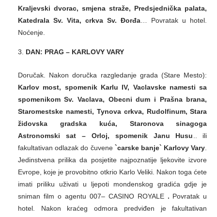
Kraljevski dvorac, smjena straže, Predsjednička palata,
Katedrala Sv. Vita, crkva Sv. Đorđa
… Povratak u hotel.
Noćenje.
DAN:
PRAG – KARLOVY VARY
Doručak. Nakon doručka razgledanje grada (Stare Mesto):
Karlov most, spomenik Karlu IV, Vaclavske namesti sa
spomenikom Sv. Vaclava, Obecni dum i Prašna brana,
Staromestske namesti, Tynova crkva, Rudolfinum, Stara
židovska gradska kuća, Staronova sinagoga
Astronomski sat – Orloj, spomenik Janu Husu
.. ili
fakultativan odlazak do čuvene
`carske banje` Karlovy Vary
.
Jedinstvena prilika da posjetite najpoznatije ljekovite izvore
Evrope, koje je provobitno otkrio Karlo Veliki. Nakon toga ćete
imati priliku uživati u ljepoti mondenskog gradića gdje je
sniman film o agentu 007– CASINO ROYALE
.
Povratak u
hotel. Nakon kraćeg odmora predviđen je fakultativan