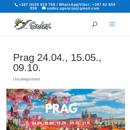
+387 (0)35 819 768 / WhatsApp/Viber: +387 62 859
859
sudex.agencija@gmail.com
Prag 24.04., 15.05.,
09.10.
Uncategorized