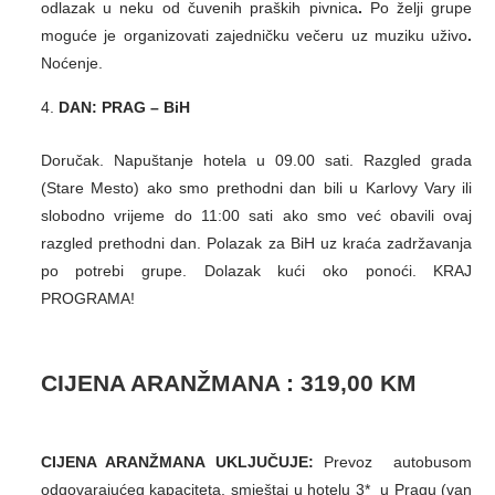
odlazak u neku od čuvenih praških pivnica
.
Po želji grupe
moguće je organizovati zajedničku večeru uz muziku uživo
.
Noćenje.
DAN:
PRAG – BiH
Doručak. Napuštanje hotela u 09.00 sati. Razgled grada
(Stare Mesto) ako smo prethodni dan bili u Karlovy Vary ili
slobodno vrijeme do 11:00 sati ako smo već obavili ovaj
razgled prethodni dan. Polazak za BiH uz kraća zadržavanja
po potrebi grupe. Dolazak kući oko ponoći. KRAJ
PROGRAMA!
CIJENA ARANŽMANA : 319,00 KM
CIJENA ARANŽMANA UKLJUČUJE:
Prevoz autobusom
odgovarajućeg kapaciteta, smještaj u hotelu 3* u Pragu (van