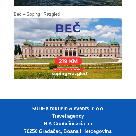
Beč – Šoping i Razgled
SUDEX tourism & events d.o.o.
Travel agency
H.K.Gradaščevića bb
76250 Gradačac, Bosna i Hercegovina