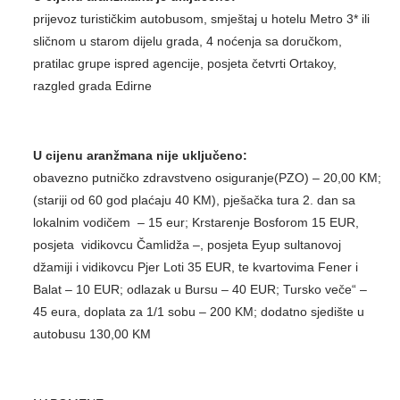
prijevoz turističkim autobusom, smještaj u hotelu Metro 3* ili
sličnom u starom dijelu grada, 4 noćenja sa doručkom,
pratilac grupe ispred agencije, posjeta četvrti Ortakoy,
razgled grada Edirne
U cijenu aranžmana nije uključeno:
obavezno putničko zdravstveno osiguranje(PZO) – 20,00 KM;
(stariji od 60 god plaćaju 40 KM), pješačka tura 2. dan sa
lokalnim vodičem – 15 eur; Krstarenje Bosforom 15 EUR,
posjeta vidikovcu Čamlidža –, posjeta Eyup sultanovoj
džamiji i vidikovcu Pjer Loti 35 EUR, te kvartovima Fener i
Balat – 10 EUR; odlazak u Bursu – 40 EUR; Tursko veče“ –
45 eura, doplata za 1/1 sobu – 200 KM; dodatno sjedište u
autobusu 130,00 KM