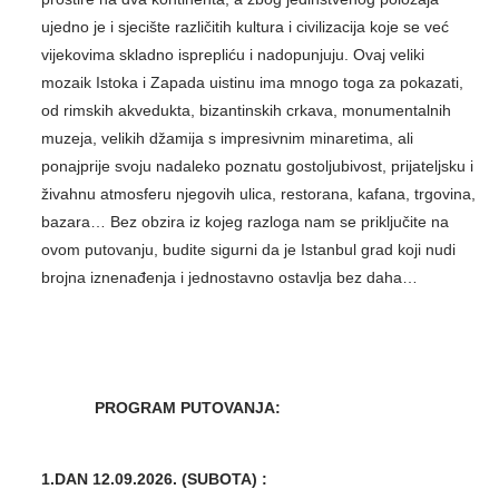
ujedno je i sjecište različitih kultura i civilizacija koje se već
vijekovima skladno isprepliću i nadopunjuju. Ovaj veliki
mozaik Istoka i Zapada uistinu ima mnogo toga za pokazati,
od rimskih akvedukta, bizantinskih crkava, monumentalnih
muzeja, velikih džamija s impresivnim minaretima, ali
ponajprije svoju nadaleko poznatu gostoljubivost, prijateljsku i
živahnu atmosferu njegovih ulica, restorana, kafana, trgovina,
bazara… Bez obzira iz kojeg razloga nam se priključite na
ovom putovanju, budite sigurni da je Istanbul grad koji nudi
brojna iznenađenja i jednostavno ostavlja bez daha…
PROGRAM PUTOVANJA:
1.DAN 12.09.2026. (SUBOTA) :