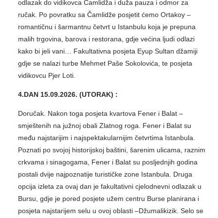
odlazak do vidikovca Čamlidža i duža pauza i odmor za
ručak. Po povratku sa Čamlidže posjetit ćemo Ortakoy –
romantičnu i šarmantnu četvrt u Istanbulu koja je prepuna
malih trgovina, barova i restorana, gdje većina ljudi odlazi
kako bi jeli vani… Fakultativna posjeta Eyup Sultan džamiji
gdje se nalazi turbe Mehmet Paše Sokolovića, te posjeta
vidikovcu Pjer Loti.
4.DAN 15.09.2026. (UTORAK) :
Doručak. Nakon toga posjeta kvartova Fener i Balat –
smještenih na južnoj obali Zlatnog roga. Fener i Balat su
među najstarijim i najspektakularnijim četvrtima Istanbula.
Poznati po svojoj historijskoj baštini, šarenim ulicama, raznim
crkvama i sinagogama, Fener i Balat su posljednjih godina
postali dvije najpoznatije turističke zone Istanbula. Druga
opcija izleta za ovaj dan je fakultativni cjelodnevni odlazak u
Bursu, gdje je pored posjete užem centru Burse planirana i
posjeta najstarijem selu u ovoj oblasti –Džumalikizik. Selo se