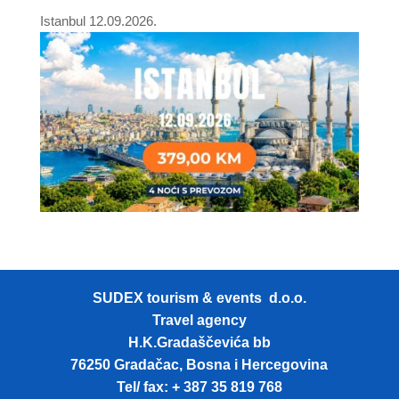
Istanbul 12.09.2026.
SUDEX tourism & events d.o.o.
Travel agency
H.K.Gradaščevića bb
76250 Gradačac, Bosna i Hercegovina
Tel/ fax: + 387 35 819 768