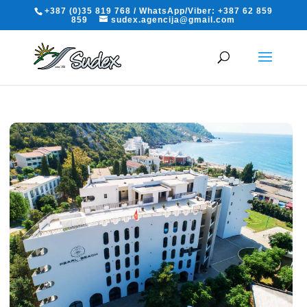
+387 (0)35 819 768 / WhatsApp/Viber: +387 62 859
859
sudex.agencija@gmail.com