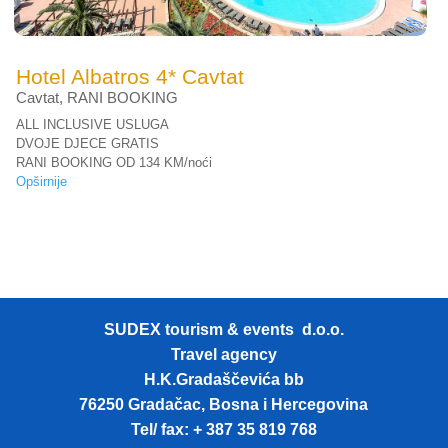
Hotel Albatros 4* Cavtat
Cavtat
,
RANI BOOKING
ALL INCLUSIVE USLUGA
DVOJE DJECE GRATIS
RANI BOOKING OD 134 KM/noći
Opširnije
SUDEX tourism & events d.o.o.
Travel agency
H.K.Gradaščevića bb
76250 Gradačac, Bosna i Hercegovina
Tel/ fax: + 387 35 819 768