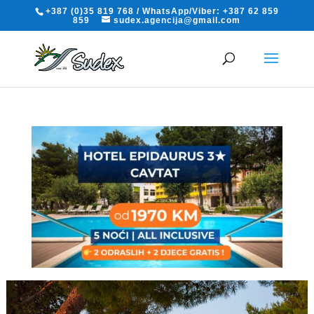
+387 (0)35 819 768 / WhatsApp/Viber: +387 62 859
859
sudex.agencija@gmail.com
Hotel Epidaurus 3*