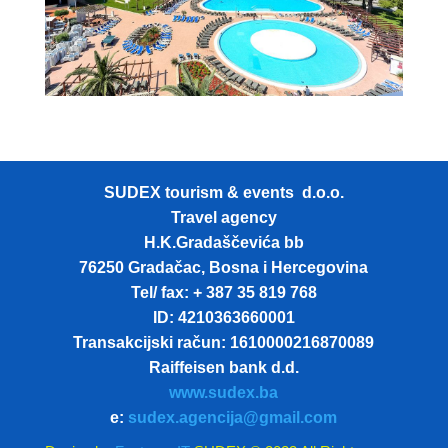
SUDEX tourism & events d.o.o.
Travel agency
H.K.Gradaščevića bb
76250 Gradačac, Bosna i Hercegovina
Tel/ fax: + 387 35 819 768
ID: 4210363660001
Transakcijski račun: 1610000216870089
Raiffeisen bank d.d.
www.sudex.ba
e:
sudex.agencija@gmail.com