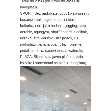
10:00 do 23:00 (od 23:00 do 24:00 uz
nadoplatu).
SPORT: Bez nadoplate: odbojka na pijesku,
bočanje, mali nogomet, stolni tenis,
košarka, nordijsko hodanje, jogging, step
aerobic, aquagym, shuﬄeboard, sjoelbak,
indiaka, streličarstvo, streljaštvo, Uz
nadoplatu: banana boat, biljar, ronjenje,
pedaline, tenis, časovi tenisa, waterski.
PLAŽA: Šljunkovita javna plaža u blizini,
ležaljke i suncobrani na plaži (uz doplatu).