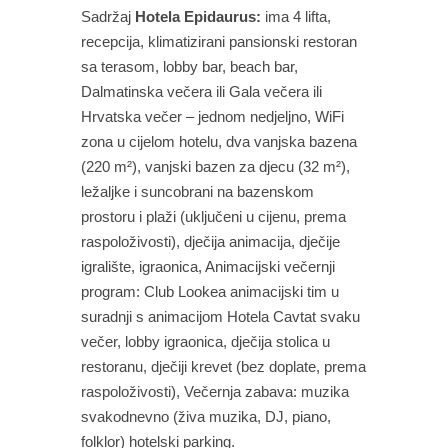
Sadržaj
Hotela Epidaurus:
ima 4 lifta,
recepcija, klimatizirani pansionski restoran
sa terasom, lobby bar, beach bar,
Dalmatinska večera ili Gala večera ili
Hrvatska večer – jednom nedjeljno, WiFi
zona u cijelom hotelu, dva vanjska bazena
(220 m²), vanjski bazen za djecu (32 m²),
ležaljke i suncobrani na bazenskom
prostoru i plaži (uključeni u cijenu, prema
raspoloživosti), dječija animacija, dječije
igralište, igraonica, Animacijski večernji
program: Club Lookea animacijski tim u
suradnji s animacijom Hotela Cavtat svaku
večer, lobby igraonica, dječija stolica u
restoranu, dječiji krevet (bez doplate, prema
raspoloživosti), Večernja zabava: muzika
svakodnevno (živa muzika, DJ, piano,
folklor) hotelski parking.