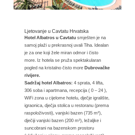
Ljetovanje u Cavtatu Hrvatska
Hotel Albatros u Cavtatu
smješten je na
samoj plaži u prekrasnoj uvali Tiha. Idealan
je za one koji žele miran odmor i čisto
more. Iz hotela se pruža spektakularan
pogled na kristalno čisto more
Dubrovačke
rivijere.
Sadržaj hotel Albatros:
4 sprata, 4 lifta,
306 soba i apartmana, recepcija ( 0 – 24 ),
WiFi zona u cijelome hotelu, dječje igralište,
igraonica, dječja stolica u restoranu (prema
raspoloživosti), vanjski bazen (735 m²),
dječiji vanjski bazen (200 m²), ležaljke i
suncobrani na bazenskom prostoru