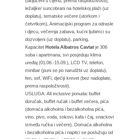
(uključeni u cijenu, prema raspoloživosti),
ležaljke/ suncobrani na hotelskoj plaži (uz
doplatu), tematske večere (utorkom i
četvrtkom), Animacijski program za odrasle
i djecu, večernja zabava, kućni ljubimci su
dozvoljeni (uz doplatu), parking.
Kapacitet
Hotela Albatros Cavtat
je 306
soba i apartmana, svi posjeduju klima
uređaj (01.06.-15.09.), LCD TV, telefon,
minibar (puni se po narudžbi uz doplatu),
fen, sef, WiFi, dječiji krevet (bez nadoplate,
prema raspoloživosti).
USLUGA: All inclusive ponuda: buffet
doručak, buffet ručak i buffet večera, pića
(domaća alkoholna i bezalkoholna pića,
vino, pivo, voda, sokovi, kafa i čaj, snackovi
između ručka i večere). Domaća alkoholna
i bezalkoholna pića i napitci se poslužuju od