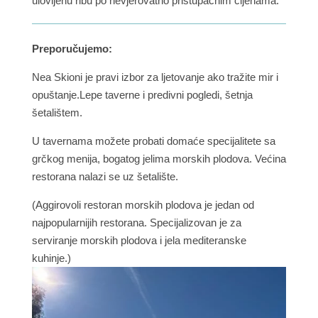
ulovljenu ribu po nevjerovatno pristupačnim cijenama.
Preporučujemo:
Nea Skioni je pravi izbor za ljetovanje ako tražite mir i
opuštanje.Lepe taverne i predivni pogledi, šetnja
šetalištem.
U tavernama možete probati domaće specijalitete sa
grčkog menija, bogatog jelima morskih plodova. Većina
restorana nalazi se uz šetalište.
(Aggirovoli restoran morskih plodova je jedan od
najpopularnijih restorana. Specijalizovan je za
serviranje morskih plodova i jela mediteranske
kuhinje.)