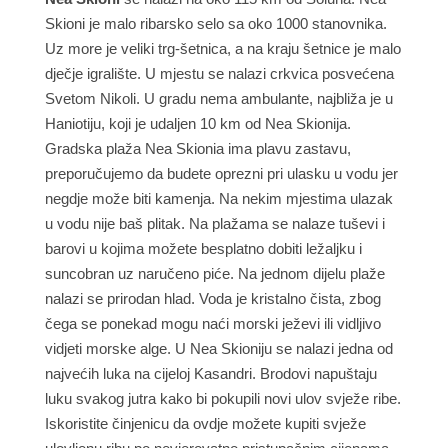
Skioni je malo ribarsko selo sa oko 1000 stanovnika.
Uz more je veliki trg-šetnica, a na kraju šetnice je malo
dječje igralište. U mjestu se nalazi crkvica posvećena
Svetom Nikoli. U gradu nema ambulante, najbliža je u
Haniotiju, koji je udaljen 10 km od Nea Skionija.
Gradska plaža Nea Skionia ima plavu zastavu,
preporučujemo da budete oprezni pri ulasku u vodu jer
negdje može biti kamenja. Na nekim mjestima ulazak
u vodu nije baš plitak. Na plažama se nalaze tuševi i
barovi u kojima možete besplatno dobiti ležaljku i
suncobran uz naručeno piće. Na jednom dijelu plaže
nalazi se prirodan hlad. Voda je kristalno čista, zbog
čega se ponekad mogu naći morski ježevi ili vidljivo
vidjeti morske alge. U Nea Skioniju se nalazi jedna od
najvećih luka na cijeloj Kasandri. Brodovi napuštaju
luku svakog jutra kako bi pokupili novi ulov svježe ribe.
Iskoristite činjenicu da ovdje možete kupiti svježe