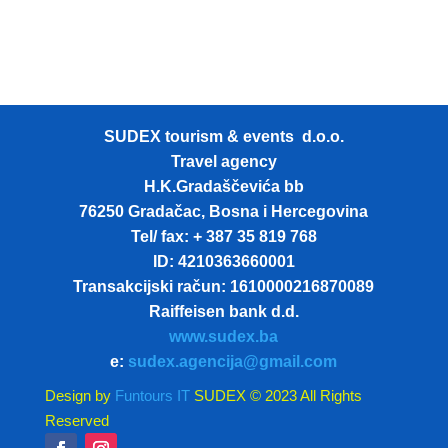
SUDEX tourism & events d.o.o.
Travel agency
H.K.Gradaščevića bb
76250 Gradačac, Bosna i Hercegovina
Tel/ fax: + 387 35 819 768
ID: 4210363660001
Transakcijski račun: 1610000216870089
Raiffeisen bank d.d.
www.sudex.ba
e:
sudex.agencija@gmail.com
Design by
Funtours IT
SUDEX © 2023 All Rights
Reserved