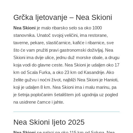
Grčka ljetovanje – Nea Skioni
Nea Skioni
je malo ribarsko selo sa oko 1000
stanovnika. Unatoč svojoj veličini, ima restorane,
taverne, pekare, slastičarnice, kafiće i ribarnice, sve
što će vam pružiti pravi gastronomski doživljaj. Nea
Skioni ima dvije ulice, jednu duž morske obale, a drugu
koja vodi do glavne ceste. Nea Skioni je udaljen oko 17
km od Scala Furka, a oko 23 km od Kasandrije. Ako
želite gužvu i noćni život, najbliži Nea Skioni je Hanioti,
koji je udaljen 8 km. Nea Skioni ima i malu marinu, pa
je šetnja popločanim šetalištem još ugodnija uz pogled
na usidrene čamce i jahte.
Nea Skioni ljeto 2025
Nea Skioni
se nalazi na oko 115 km od Soluna. Nea