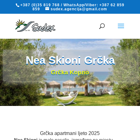
+387 (0)35 819 768 / WhatsApp/Viber: +387 62 859
859
sudex.agencija@gmail.com
Nea Skioni Grčka
Grčka Kopno
Grčka apartmani ljeto 2025
Nea Skioni
je malo naselje, izgrađeno na mjestu