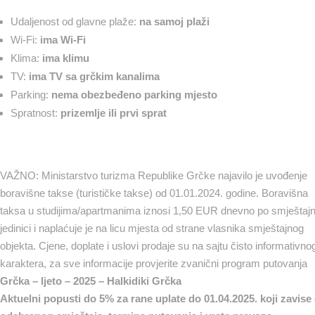
Udaljenost od glavne plaže:
na samoj plaži
Wi-Fi:
ima Wi-Fi
Klima:
ima klimu
TV:
ima TV sa grčkim kanalima
Parking:
nema obezbeđeno parking mjesto
Spratnost:
prizemlje ili prvi sprat
VAŽNO: Ministarstvo turizma Republike Grčke najavilo je uvođenje
boravišne takse (turističke takse) od 01.01.2024. godine. Boravišna
taksa u studijima/apartmanima iznosi 1,50 EUR dnevno po smještajn
jedinici i naplaćuje je na licu mjesta od strane vlasnika smještajnog
objekta. Cjene, doplate i uslovi prodaje su na sajtu čisto informativno
karaktera, za sve informacije provjerite zvanični program putovanja
Grčka – ljeto – 2025 – Halkidiki Grčka
Aktuelni popusti
do 5
%
za rane uplate do 01.04.2025. koji zavise