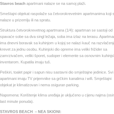
Stavros beach
apartmani nalaze se na samoj plaži.
Smeštajni objekat raspolaže sa četvorokrevetnim apartmanima koji 
nalaze u prizemlju ili na spratu.
Struktura četvorokrevetnog apartmana (1/4): apartman se sastoji od
spavaće sobe sa dva singl ležaja, soba ima izlaz na terasu. Apartma
ima dnevni boravak sa kuhinjom u kojoj se nalazi kauč na razvlačenje
krevet za jednu osobu. Kuhinjski dio opreme ima veliki frižider sa
zamrzivačem, veliki šporet, sudoper i elemente sa osnovnim kuhinj
inventarom. Kupatila imaju tuš.
Peškiri, toalet papir i sapun nisu sastavni dio smještajne jedinice. Svi
apartmani imaju TV prijemnike sa grčkim kanalima i wifi. Smještajni
objekat je klimatizovan i nema osiguran parking.
Napomena: Korištenje klima uređaja je uključeno u cijenu najma (os
last minute ponuda).
STAVROS BEACH – NEA SKIONI: