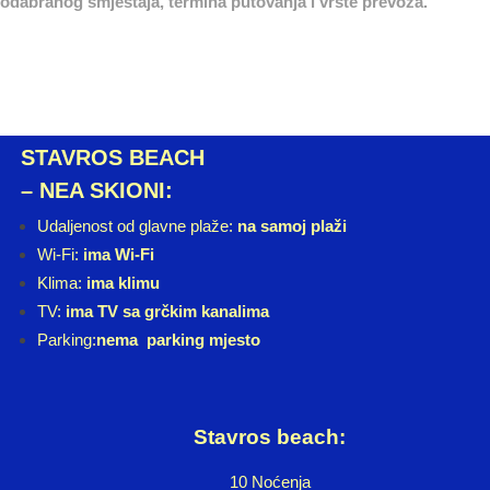
odabranog smještaja, termina putovanja i vrste prevoza.
STAVROS BEACH
– NEA SKIONI:
Udaljenost od glavne plaže:
na samoj plaži
Wi-Fi:
ima Wi-Fi
Klima:
ima klimu
TV:
ima TV sa grčkim kanalima
Parking:
nema parking mjesto
Stavros beach:
10 Noćenja