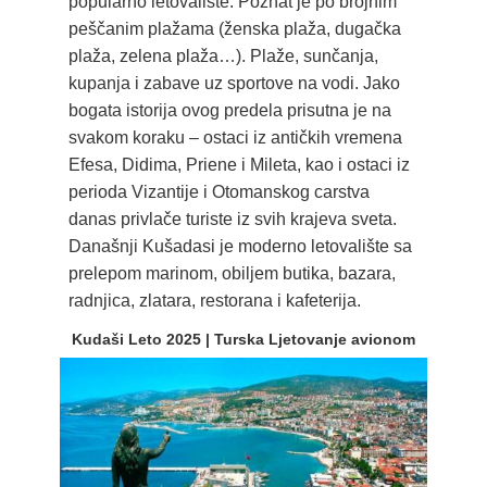
popularno letovalište. Poznat je po brojnim
peščanim plažama (ženska plaža, dugačka
plaža, zelena plaža…). Plaže, sunčanja,
kupanja i zabave uz sportove na vodi. Jako
bogata istorija ovog predela prisutna je na
svakom koraku – ostaci iz antičkih vremena
Efesa, Didima, Priene i Mileta, kao i ostaci iz
perioda Vizantije i Otomanskog carstva
danas privlače turiste iz svih krajeva sveta.
Današnji Kušadasi je moderno letovalište sa
prelepom marinom, obiljem butika, bazara,
radnjica, zlatara, restorana i kafeterija.
Kudaši Leto 2025 | Turska Ljetovanje avionom