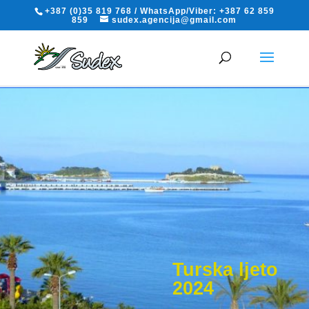
+387 (0)35 819 768 / WhatsApp/Viber: +387 62 859
859
sudex.agencija@gmail.com
Turska ljeto
2024