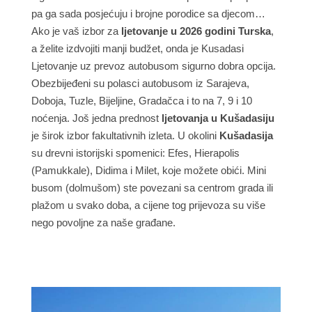
pa ga sada posjećuju i brojne porodice sa djecom…
Ako je vaš izbor za
ljetovanje u 2026 godini Turska
,
a želite izdvojiti manji budžet, onda je Kusadasi
Ljetovanje uz prevoz autobusom sigurno dobra opcija.
Obezbijeđeni su polasci autobusom iz Sarajeva,
Doboja, Tuzle, Bijeljine, Gradačca i to na 7, 9 i 10
noćenja. Još jedna prednost
ljetovanja u Kušadasiju
je širok izbor fakultativnih izleta. U okolini
Kušadasija
su drevni istorijski spomenici: Efes, Hierapolis
(Pamukkale), Didima i Milet, koje možete obići. Mini
busom (dolmušom) ste povezani sa centrom grada ili
plažom u svako doba, a cijene tog prijevoza su više
nego povoljne za naše građane.