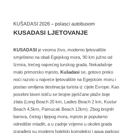
KUŠADASI 2026 – polasci autobusom
KUSADASI LJETOVANJE
KUSADASI
je veoma živo, moderno ljetovalište
smješteno na obali Egejskog mora, 90 km južno od
Izmira, trećeg najvećeg turskog grada. Nekadašnje
malo primorsko mjesto,
Kušadasi
se, gotovo preko
noći razvio u najveće ljetovalište na Egejskom moru i
postao omiljena destinacija turista iz cijele Evrope. Kao
posebni biseri ističu se brojne pješčane plaže boje
zlata (Long Beach 20 km, Ladies Beach 2 km, Kustur
Beach 4,5km, Pamucak Beach 12km). Zbog brojnih
barova, čistog i lijepog mora, mjesto je popularno
odredište mladih, a u zadnje vrijeme u okolini grada
izgrađeni su moderni hotelski kompleksi i aqua parkovi