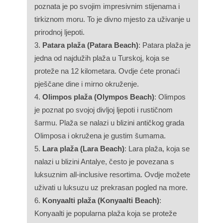
poznata je po svojim impresivnim stijenama i
tirkiznom moru. To je divno mjesto za uživanje u
prirodnoj ljepoti.
Patara plaža (Patara Beach)
: Patara plaža je
jedna od najdužih plaža u Turskoj, koja se
proteže na 12 kilometara. Ovdje ćete pronaći
pješčane dine i mirno okruženje.
Olimpos plaža (Olympos Beach)
: Olimpos
je poznat po svojoj divljoj ljepoti i rustičnom
šarmu. Plaža se nalazi u blizini antičkog grada
Olimposa i okružena je gustim šumama.
Lara plaža (Lara Beach)
: Lara plaža, koja se
nalazi u blizini Antalye, često je povezana s
luksuznim all-inclusive resortima. Ovdje možete
uživati u luksuzu uz prekrasan pogled na more.
Konyaalti plaža (Konyaalti Beach)
:
Konyaalti je popularna plaža koja se proteže