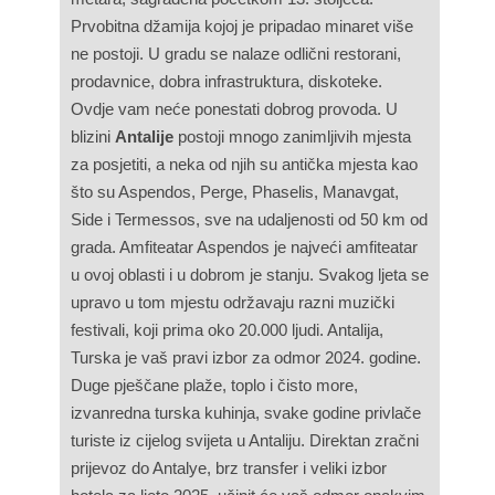
Prvobitna džamija kojoj je pripadao minaret više
ne postoji. U gradu se nalaze odlični restorani,
prodavnice, dobra infrastruktura, diskoteke.
Ovdje vam neće ponestati dobrog provoda. U
blizini
Antalije
postoji mnogo zanimljivih mjesta
za posjetiti, a neka od njih su antička mjesta kao
što su Aspendos, Perge, Phaselis, Manavgat,
Side i Termessos, sve na udaljenosti od 50 km od
grada. Amfiteatar Aspendos je najveći amfiteatar
u ovoj oblasti i u dobrom je stanju. Svakog ljeta se
upravo u tom mjestu održavaju razni muzički
festivali, koji prima oko 20.000 ljudi. Antalija,
Turska je vaš pravi izbor za odmor 2024. godine.
Duge pješčane plaže, toplo i čisto more,
izvanredna turska kuhinja, svake godine privlače
turiste iz cijelog svijeta u Antaliju. Direktan zračni
prijevoz do Antalye, brz transfer i veliki izbor