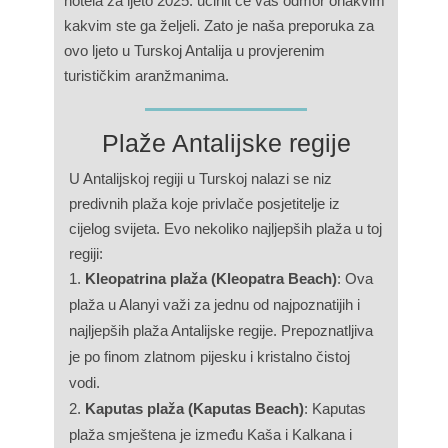
hotela za ljeto 2025. učinit će vaš odmor onakvim
kakvim ste ga željeli. Zato je naša preporuka za
ovo ljeto u Turskoj Antalija u provjerenim
turističkim aranžmanima.
Plaže Antalijske regije
U Antalijskoj regiji u Turskoj nalazi se niz
predivnih plaža koje privlače posjetitelje iz
cijelog svijeta. Evo nekoliko najljepših plaža u toj
regiji:
Kleopatrina plaža (Kleopatra Beach)
: Ova
plaža u Alanyi važi za jednu od najpoznatijih i
najljepših plaža Antalijske regije. Prepoznatljiva
je po finom zlatnom pijesku i kristalno čistoj
vodi.
Kaputas plaža (Kaputas Beach)
: Kaputas
plaža smještena je između Kaša i Kalkana i