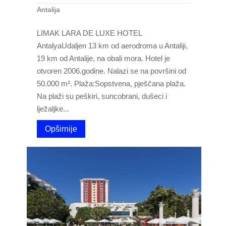
Antalija
LIMAK LARA DE LUXE HOTEL
AntalyaUdaljen 13 km od aerodroma u Antaliji,
19 km od Antalije, na obali mora. Hotel je
otvoren 2006.godine. Nalazi se na površini od
50.000 m². Plaža:Sopstvena, pješčana plaža.
Na plaži su peškiri, suncobrani, dušeci i
lježaljke...
Opširnije