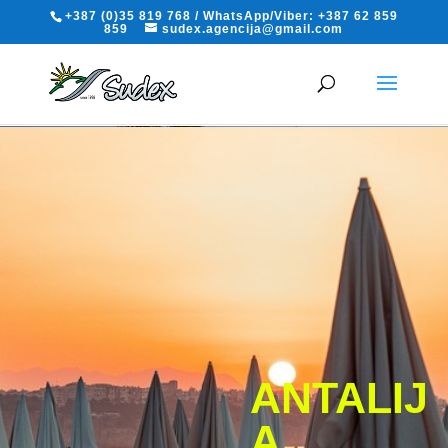
+387 (0)35 819 768 / WhatsApp/Viber: +387 62 859
859
sudex.agencija@gmail.com
ANTALIJ
A