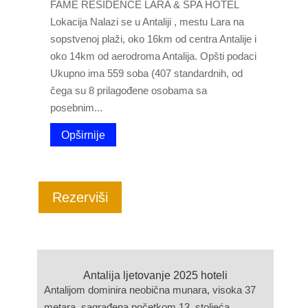
FAME RESIDENCE LARA & SPA HOTEL
Lokacija Nalazi se u Antaliji , mestu Lara na
sopstvenoj plaži, oko 16km od centra Antalije i
oko 14km od aerodroma Antalija. Opšti podaci
Ukupno ima 559 soba (407 standardnih, od
čega su 8 prilagođene osobama sa
posebnim...
Opširnije
Rezerviši
Antalija ljetovanje 2025 hoteli
Antalijom dominira neobična munara, visoka 37
metara, sagrađena početkom 13. stoljeća.