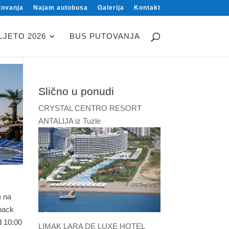
tovanja
Najam autobusa
Galerija
Kontakt
LJETO 2026
BUS PUTOVANJA
Slično u ponudi
CRYSTAL CENTRO RESORT
ANTALIJA iz Tuzle
) na
snack
d 10:00
LIMAK LARA DE LUXE HOTEL