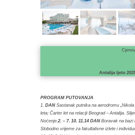
Cjenov
Hotel Clu
Antalija ljeto 202
PROGRAM PUTOVANJA
DAN
Sastanak putnika na aerodromu „Nikola T
leta; Čarter let na relaciji Beograd – Antalija. Sli
Noćenje.
2. – 7. 10. 11.14 DAN
Boravak na bazi 
Slobodno vrijeme za fakultativne izlete i individu