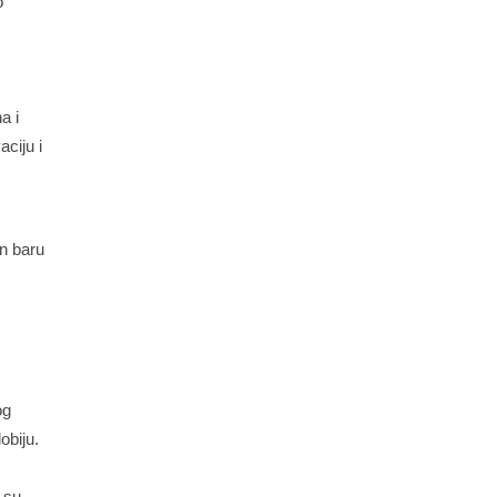
o
a i
ciju i
in baru
og
obiju.
u su