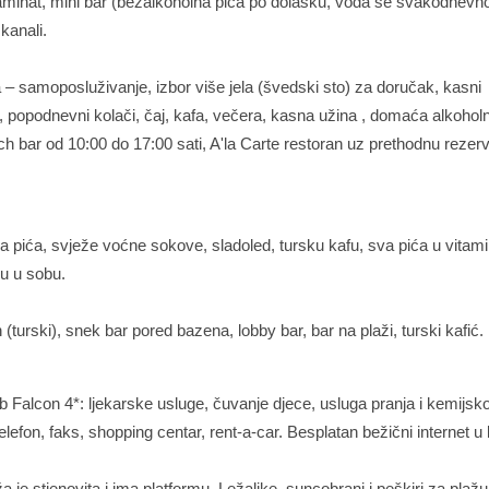
, laminat, mini bar (bezalkoholna pića po dolasku, voda se svakodnevn
kanali.
a – samoposluživanje, izbor više jela (švedski sto) za doručak, kasni
 popodnevni kolači, čaj, kafa, večera, kasna užina , domaća alkoholn
h bar od 10:00 do 17:00 sati, A'la Carte restoran uz prethodnu rezerva
a pića, svježe voćne sokove, sladoled, tursku kafu, sva pića u vitam
gu u sobu.
turski), snek bar pored bazena, lobby bar, bar na plaži, turski kafić.
 Falcon 4*: ljekarske usluge, čuvanje djece, usluga pranja i kemijsk
telefon, faks, shopping centar, rent-a-car. Besplatan bežični internet u l
 je stjenovita i ima platformu. Ležaljke, suncobrani i peškiri za plaž