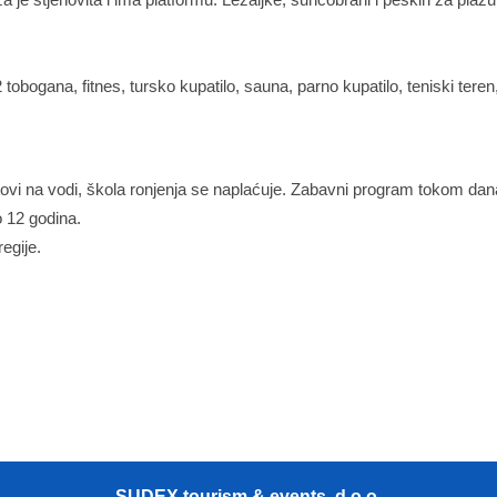
tobogana, fitnes, tursko kupatilo, sauna, parno kupatilo, teniski teren
rtovi na vodi, škola ronjenja se naplaćuje. Zabavni program tokom dan
o 12 godina.
regije.
SUDEX tourism & events d.o.o.