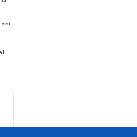
, mali
a i