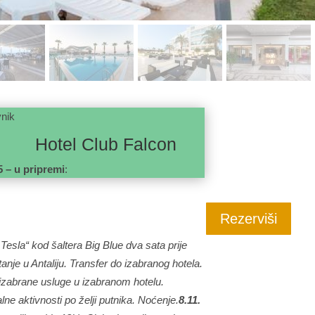
nik
b Falcon
5 – u pripremi
:
Rezerviši
esla“ kod šaltera Big Blue dva sata prije
jetanje u Antaliju. Transfer do izabranog hotela.
izabrane usluge u izabranom hotelu.
alne aktivnosti po želji putnika. Noćenje.
8.11.