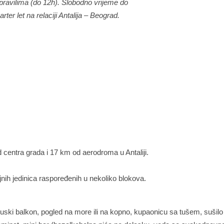
ravilima (do 12h). Slobodno vrijeme do
er let na relaciji Antalija – Beograd.
 centra grada i 17 km od aerodroma u Antaliji.
nih jedinica raspoređenih u nekoliko blokova.
cuski balkon, pogled na more ili na kopno, kupaonicu sa tušem, sušilo