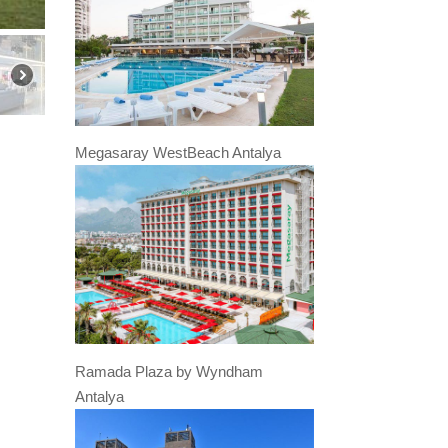
Megasaray WestBeach Antalya
Ramada Plaza by Wyndham
Antalya