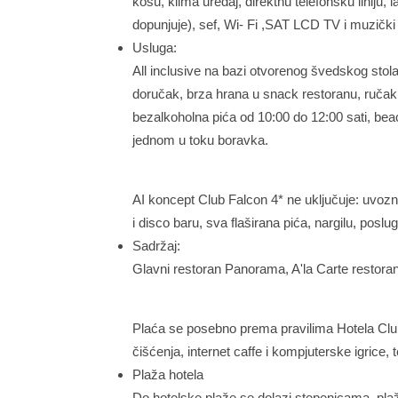
kosu, klima uređaj, direktnu telefonsku liniju
dopunjuje), sef, Wi- Fi ,SAT LCD TV i muzički 
Usluga:
All inclusive na bazi otvorenog švedskog stol
doručak, brza hrana u snack restoranu, ručak,
bezalkoholna pića od 10:00 do 12:00 sati, beac
jednom u toku boravka.
AI koncept Club Falcon 4* ne uključuje: uvozn
i disco baru, sva flaširana pića, nargilu, poslu
Sadržaj:
Glavni restoran Panorama, A'la Carte restoran (
Plaća se posebno prema pravilima Hotela Club
čišćenja, internet caffe i kompjuterske igrice, 
Plaža hotela
Do hotelske plaže se dolazi stepenicama, plaža