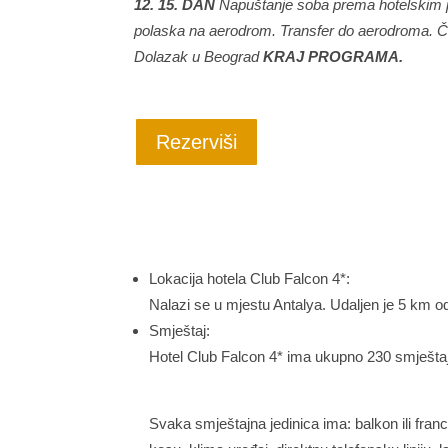
12. 15. DAN
Napuštanje soba prema hotelskim p
polaska na aerodrom. Transfer do aerodroma. Čart
Dolazak u Beograd
KRAJ PROGRAMA.
Rezerviši
Lokacija hotela Club Falcon 4*:
Nalazi se u mjestu Antalya. Udaljen je 5 km od
Smještaj:
Hotel Club Falcon 4* ima ukupno 230 smještaj
Svaka smještajna jedinica ima: balkon ili fran