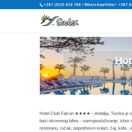
+387 (0)35 819 768 / WhatsApp/Viber: +387 6
Hot
Hotel Club Falcon ★★★★ – Antalija, Turska je sa
bazi otvorenog bifea – samoposluživanje, izbor 
restoranu, ručak, popodnevni kolači, čaj, kafa 