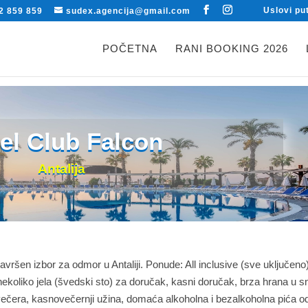
Uslovi pu
2 859 859
sudex.agencija@gmail.com
POČETNA
RANI BOOKING 2026
el Club Falcon
Antalija
vršen izbor za odmor u Antaliji. Ponude: All inclusive (sve uključeno
nekoliko jela (švedski sto) za doručak, kasni doručak, brza hrana u 
, večera, kasnovečernji užina, domaća alkoholna i bezalkoholna pića o