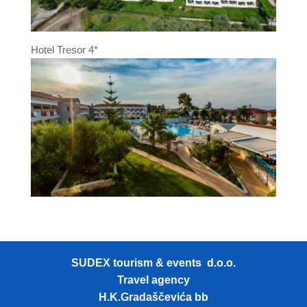
Hotel Tresor 4*
SUDEX tourism & events d.o.o.
Travel agency
H.K.Gradaščevića bb