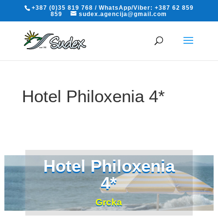
+387 (0)35 819 768 / WhatsApp/Viber: +387 62 859
859
sudex.agencija@gmail.com
Hotel Philoxenia 4*
Grcka
Hotel Philoxenia
4*
Grcka