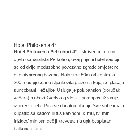
Hotel Philoxenia 4*
Hotel Philoxenia Pefkohori 4*
– skriven u mirnom
dijelu odmarališta Pefkohori, ovaj prijatni hotel sastoji
se od dvije međusobno povezane zgrade smještene
oko otvorenog bazena. Nalazi se 50m od centra, a
200m od pješčano-šljunkovita plaže na kojoj se plaćaju
suncobrani i ležaljke. Usluga je polupansion (doručak i
večera) n abazi švedskog stola – samoposluživanje,
izbor više jela. Pića se dodatno plaćaju.Sve sobe imaju
kupatilo sa kadom ili tuš kabinom, klimu, tv, mini
frižider/ minibar, dečiji krevetac na upit-besplatan,
balkon/ terasu.