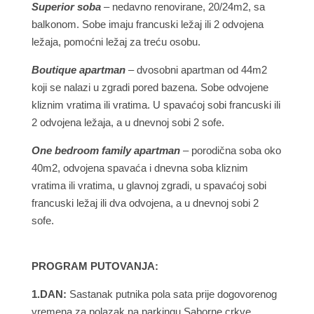
Superior soba
– nedavno renovirane, 20/24m2, sa
balkonom. Sobe imaju francuski ležaj ili 2 odvojena
ležaja, pomoćni ležaj za treću osobu.
Boutique apartman
– dvosobni apartman od 44m2
koji se nalazi u zgradi pored bazena. Sobe odvojene
kliznim vratima ili vratima. U spavaćoj sobi francuski ili
2 odvojena ležaja, a u dnevnoj sobi 2 sofe.
One bedroom family apartman
– porodična soba oko
40m2, odvojena spavaća i dnevna soba kliznim
vratima ili vratima, u glavnoj zgradi, u spavaćoj sobi
francuski ležaj ili dva odvojena, a u dnevnoj sobi 2
sofe.
PROGRAM PUTOVANJA:
1.DAN:
Sastanak putnika pola sata prije dogovorenog
vremena za polazak na parkingu Saborne crkve.