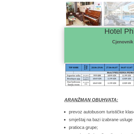
Hotel Ph
Cjenovnik 
ARAN
Ž
MAN OBUHVATA
:
prevoz autobusom turističke klas
smještaj na bazi izabrane usluge
pratioca grupe;