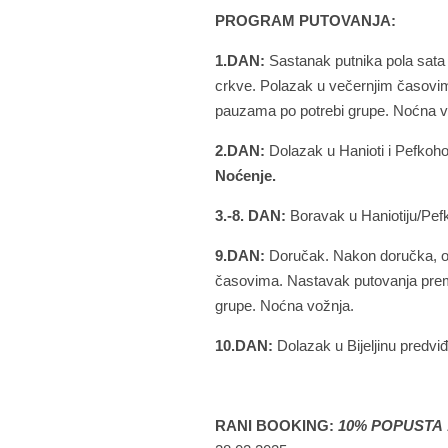
PROGRAM PUTOVANJA:
1.DAN:
Sastanak putnika pola sata
crkve. Polazak u večernjim časovi
pauzama po potrebi grupe. Noćna v
2.DAN:
Dolazak u Hanioti i Pefkoho
Noćenje.
3.-8. DAN
:
Boravak u Haniotiju/Pef
9.DAN:
Doručak. Nakon doručka, odj
časovima. Nastavak putovanja prem
grupe. Noćna vožnja.
10.DAN:
Dolazak u Bijeljinu predvi
RANI BOOKING:
10% POPUSTA