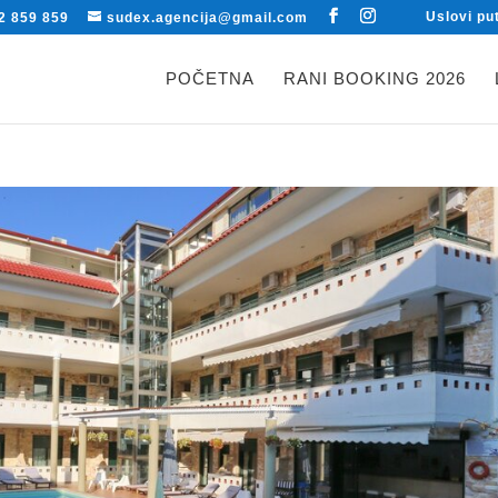
Uslovi pu
2 859 859
sudex.agencija@gmail.com
POČETNA
RANI BOOKING 2026