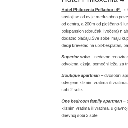
Hotel Philoxenia Pefkohori 4*
– s
sastoji se od dvije međusobno pov
od centra, a 200m od pješčano-šljunk
polupansion (doručak i večera) n ab
dodatno plaćaju.Sve sobe imaju kupat
dečiji krevetac na upit-besplatan, ba
Superior soba
– nedavno renovirane
odvojena ležaja, pomoćni ležaj za t
Boutique apartman
– dvosobni apa
odvojene kliznim vratima ili vratima
sobi 2 sofe.
One bedroom family apartman
– 
kliznim vratima ili vratima, u glavno
dnevnoj sobi 2 sofe.