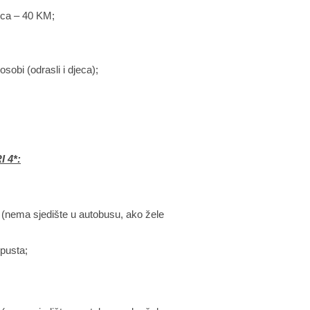
ica – 40 KM;
sobi (odrasli i djeca);
 4*:
 (nema sjedište u autobusu, ako žele
opusta;