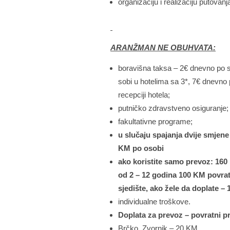
organizaciju i realizaciju putovanj
ARANŽMAN NE OBUHVATA:
boravišna taksa – 2€ dnevno po s
sobi u hotelima sa 3*, 7€ dnevno 
recepciji hotela;
putničko zdravstveno osiguranje;
fakultativne programe;
u slučaju spajanja dvije smje
KM po osobi
ako koristite samo prevoz: 160
od 2 – 12 godina 100 KM povrat
sjedište, ako žele da doplate – 
individualne troškove.
Doplata za prevoz – povratni pr
Brčko, Zvornik – 20 KM,