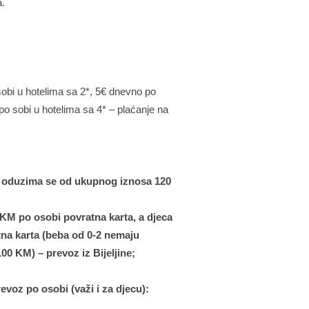
a.
obi u hotelima sa 2*, 5€ dnevno po
po sobi u hotelima sa 4* – plaćanje na
ne oduzima se od ukupnog iznosa 120
 KM po osobi povratna karta, a djeca
na karta (beba od 0-2 nemaju
100 KM) – prevoz iz Bijeljine;
evoz po osobi (važi i za djecu):