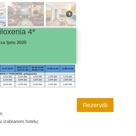
iloxenia 4*
za ljeto 2025
Rezerviši
e;
 u izabranom hotelu;