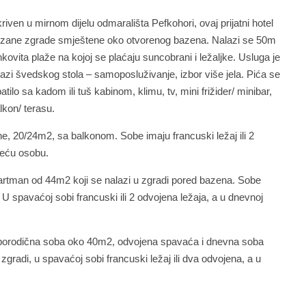
kriven u mirnom dijelu odmarališta Pefkohori, ovaj prijatni hotel
ezane zgrade smještene oko otvorenog bazena. Nalazi se 50m
ovita plaže na kojoj se plaćaju suncobrani i ležaljke. Usluga je
azi švedskog stola – samoposluživanje, izbor više jela. Pića se
ilo sa kadom ili tuš kabinom, klimu, tv, mini frižider/ minibar,
lkon/ terasu.
, 20/24m2, sa balkonom. Sobe imaju francuski ležaj ili 2
reću osobu.
rtman od 44m2 koji se nalazi u zgradi pored bazena. Sobe
. U spavaćoj sobi francuski ili 2 odvojena ležaja, a u dnevnoj
porodična soba oko 40m2, odvojena spavaća i dnevna soba
j zgradi, u spavaćoj sobi francuski ležaj ili dva odvojena, a u