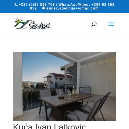
+387 (0)35 819 768 / WhatsApp/Viber: +387 62 859
859
sudex.agencija@gmail.com
Kuća Ivan Latkovic