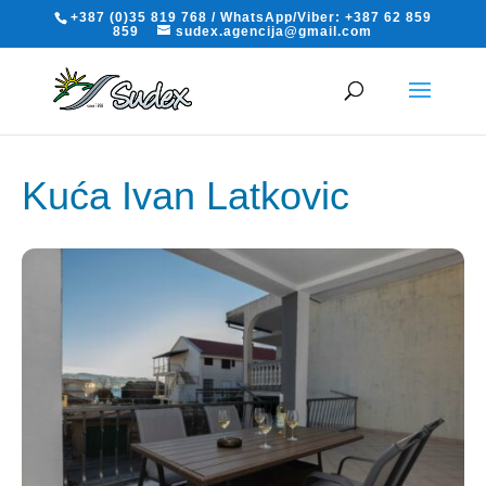
+387 (0)35 819 768 / WhatsApp/Viber: +387 62 859
859
sudex.agencija@gmail.com
Kuća Ivan Latkovic