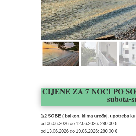
𝐂𝐈𝐉𝐄𝐍𝐄 𝐙𝐀 𝟕 𝐍𝐎𝐂́𝐈 𝐏𝐎 𝐒
𝐬𝐮𝐛𝐨𝐭𝐚-𝐬
1/2 SOBE ( balkon, klima uređaj, upotreba ku
od 06.06.2026 do 12.06.2026: 280.00 €
od 13.06.2026 do 19.06.2026: 280.00 €