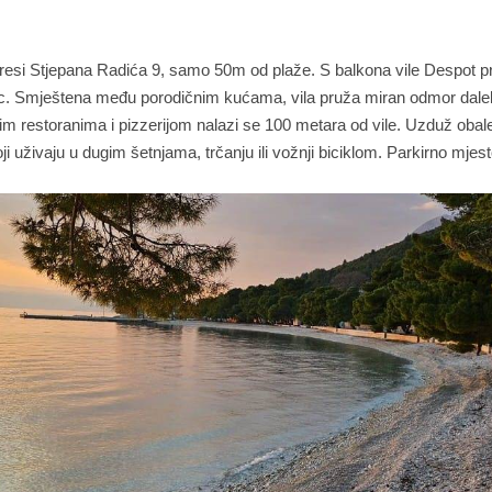
dresi Stjepana Radića 9, samo 50m od plaže. S balkona vile Despot p
šac. Smještena među porodičnim kućama, vila pruža miran odmor dal
ljim restoranima i pizzerijom nalazi se 100 metara od vile. Uzduž obal
uživaju u dugim šetnjama, trčanju ili vožnji biciklom. Parkirno mjest