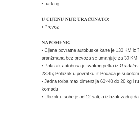
• parking
𝐔 𝐂𝐈𝐉𝐄𝐍𝐔 𝐍𝐈𝐉𝐄 𝐔𝐑𝐀𝐂̌𝐔𝐍𝐀𝐓𝐎:
• Prevoz
𝐍𝐀𝐏𝐎𝐌𝐄𝐍𝐄:
• Cijena povratne autobuske karte je 130 KM iz 
aranžmana bez prevoza se umanjuje za 30 KM
• Polazak autobusa je svakog petka iz Gradačca 
23:45; Polazak u povratku iz Podaca je subotom
• Jedna torba max dimenzija 60×40 do 20 kg i r
komadu
• Ulazak u sobe je od 12 sati, a izlazak zadnji d