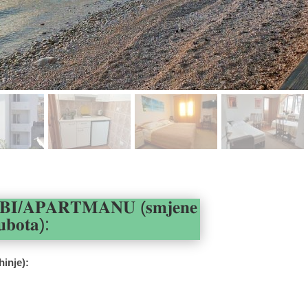
𝐁𝐈/𝐀𝐏𝐀𝐑𝐓𝐌𝐀𝐍𝐔 (𝐬𝐦𝐣𝐞𝐧𝐞
𝐮𝐛𝐨𝐭𝐚):
hinje):