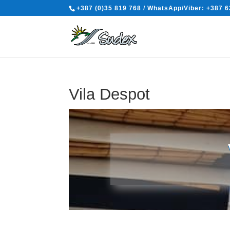
+387 (0)35 819 768 / WhatsApp/Viber: +387 6
Vila Despot
Zaostrog