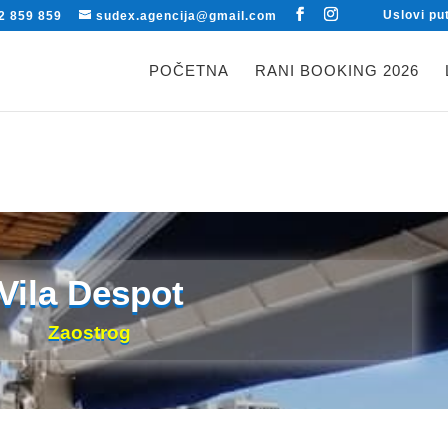
Uslovi pu
2 859 859
sudex.agencija@gmail.com
POČETNA
RANI BOOKING 2026
Vila Despot
Zaostrog