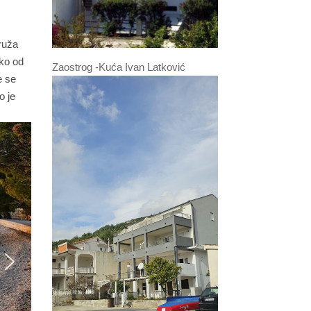
ruža
eko od
Zaostrog -Kuća Ivan Latković
e se
o je