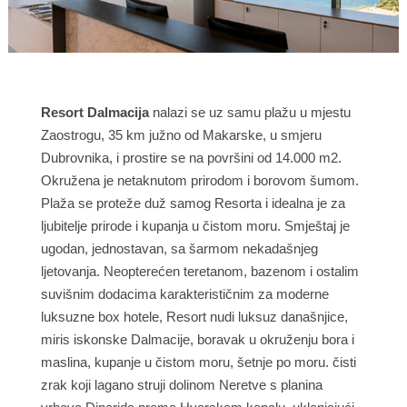
Resort Dalmacija
nalazi se uz samu plažu u mjestu
Zaostrogu, 35 km južno od Makarske, u smjeru
Dubrovnika, i prostire se na površini od 14.000 m2.
Okružena je netaknutom prirodom i borovom šumom.
Plaža se proteže duž samog Resorta i idealna je za
ljubitelje prirode i kupanja u čistom moru. Smještaj je
ugodan, jednostavan, sa šarmom nekadašnjeg
ljetovanja. Neopterećen teretanom, bazenom i ostalim
suvišnim dodacima karakterističnim za moderne
luksuzne box hotele, Resort nudi luksuz današnjice,
miris iskonske Dalmacije, boravak u okruženju bora i
maslina, kupanje u čistom moru, šetnje po moru. čisti
zrak koji lagano struji dolinom Neretve s planina