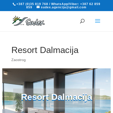
+387 (0)35 819 768 / WhatsApp/Viber: +387 62 859
859
sudex.agencija@gmail.com
Resort Dalmacija
Zaostrog
Resort Dalmacija