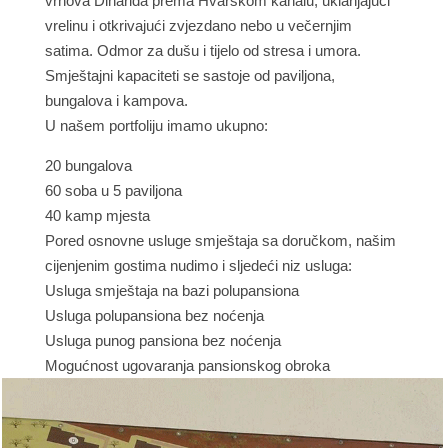
vrhova Dinarida prema Hvarskom kanalu, uklanjajući
vrelinu i otkrivajući zvjezdano nebo u večernjim
satima. Odmor za dušu i tijelo od stresa i umora.
Smještajni kapaciteti se sastoje od paviljona,
bungalova i kampova.
U našem portfoliju imamo ukupno:
20 bungalova
60 soba u 5 paviljona
40 kamp mjesta
Pored osnovne usluge smještaja sa doručkom, našim
cijenjenim gostima nudimo i sljedeći niz usluga:
Usluga smještaja na bazi polupansiona
Usluga polupansiona bez noćenja
Usluga punog pansiona bez noćenja
Mogućnost ugovaranja pansionskog obroka