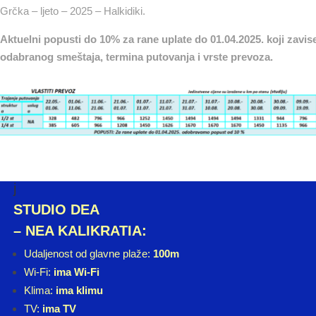
Grčka – ljeto – 2025 – Halkidiki.
Aktuelni popusti
do 10
%
za rane uplate do 01.04.2025. koji zavis
odabranog smeštaja, termina putovanja i vrste prevoza.
j
STUDIO DEA
– NEA KALIKRATIA:
Udaljenost od glavne plaže:
100m
Wi-Fi:
ima Wi-Fi
Klima:
ima klimu
TV:
ima TV