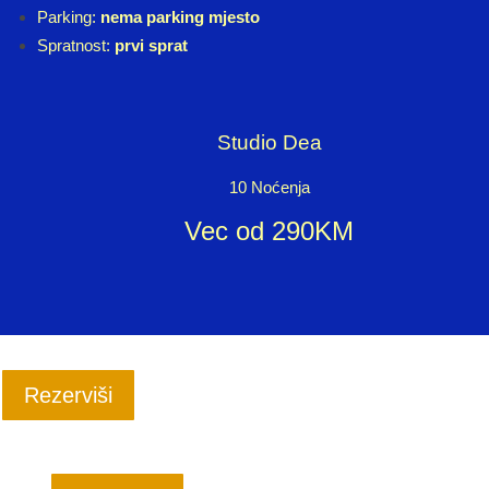
Parking:
nema parking mjesto
Spratnost:
prvi sprat
Studio Dea
10 Noćenja
Vec od 290KM
Rezerviši