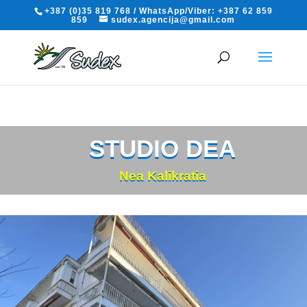
+387 (0)35 819 768 / WhatsApp/Viber: +387 62 859
859
sudex.agencija@gmail.com
STUDIO DEA
Nea Kalikratia