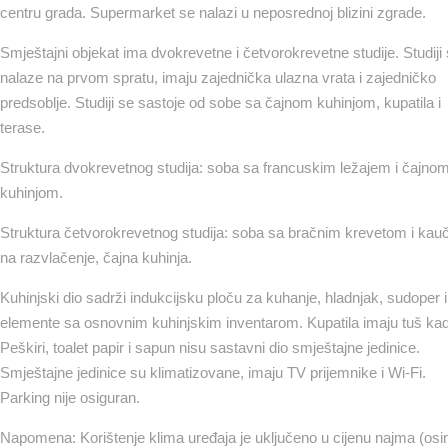
centru grada. Supermarket se nalazi u neposrednoj blizini zgrade.
Smještajni objekat ima dvokrevetne i četvorokrevetne studije. Studiji
nalaze na prvom spratu, imaju zajednička ulazna vrata i zajedničko
predsoblje. Studiji se sastoje od sobe sa čajnom kuhinjom, kupatila i
terase.
Struktura dvokrevetnog studija: soba sa francuskim ležajem i čajno
kuhinjom.
Struktura četvorokrevetnog studija: soba sa bračnim krevetom i ka
na razvlačenje, čajna kuhinja.
Kuhinjski dio sadrži indukcijsku ploču za kuhanje, hladnjak, sudoper i
elemente sa osnovnim kuhinjskim inventarom. Kupatila imaju tuš ka
Peškiri, toalet papir i sapun nisu sastavni dio smještajne jedinice.
Smještajne jedinice su klimatizovane, imaju TV prijemnike i Wi-Fi.
Parking nije osiguran.
Napomena: Korištenje klima uređaja je uključeno u cijenu najma (os