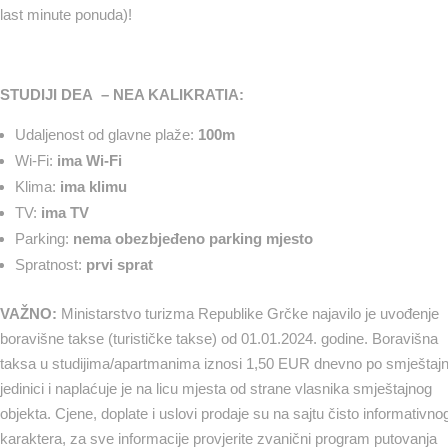
last minute ponuda)!
STUDIJI DEA – NEA KALIKRATIA:
Udaljenost od glavne plaže:
100m
Wi-Fi:
ima Wi-Fi
Klima:
ima klimu
TV:
ima TV
Parking:
nema obezbjeđeno parking mjesto
Spratnost:
prvi sprat
VAŽNO:
Ministarstvo turizma Republike Grčke najavilo je uvođenje
boravišne takse (turističke takse) od 01.01.2024. godine. Boravišna
taksa u studijima/apartmanima iznosi 1,50 EUR dnevno po smještajn
jedinici i naplaćuje je na licu mjesta od strane vlasnika smještajnog
objekta. Cjene, doplate i uslovi prodaje su na sajtu čisto informativno
karaktera, za sve informacije provjerite zvanični program putovanja