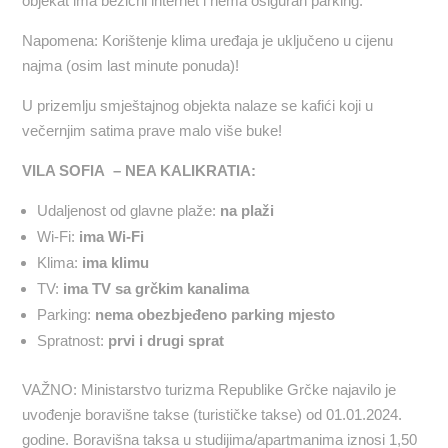
objekat ima bežični internet i nema osiguran parking.
Napomena: Korištenje klima uređaja je uključeno u cijenu
najma (osim last minute ponuda)!
U prizemlju smještajnog objekta nalaze se kafići koji u
večernjim satima prave malo više buke!
VILA SOFIA – NEA KALIKRATIA:
Udaljenost od glavne plaže:
na plaži
Wi-Fi:
ima Wi-Fi
Klima:
ima klimu
TV:
ima TV sa grčkim kanalima
Parking:
nema obezbjeđeno parking mjesto
Spratnost:
prvi i drugi sprat
VAŽNO: Ministarstvo turizma Republike Grčke najavilo je
uvođenje boravišne takse (turističke takse) od 01.01.2024.
godine. Boravišna taksa u studijima/apartmanima iznosi 1,50