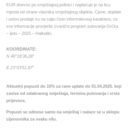
EUR dnevno po smještajnoj jedinici i naplaćuje je na licu
mjesta od strane vlasnika smještajnog objekta. Cjene, doplate
i uslovi prodaje su na sajtu čisto informativnog karaktera, za
sve informacije provjerite zvanični program putovanja Grčka
– ljeto – 2025 – Halkidiki.
KOORDINATE:
N 40°18'36.28”
E 23°03'51.87”
Aktuelni popusti
do 10
%
za rane uplate do 01.04.2025. koji
zavise od odabranog smještaja, termina putovanja i vrste
prijevoza.
Popusti se odnose samo na smještaj i nalaze se u sklopu
cijenovnika za svaku vilu.