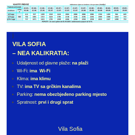
j
VILA SOFIA
– NEA KALIKRATIA:
Udaljenost od glavne plaže:
na plaži
Wi-Fi:
ima Wi-Fi
Klima:
ima klimu
TV:
ima TV sa grčkim kanalima
Parking:
nema obezbjeđeno parking mjesto
Spratnost:
prvi i drugi sprat
Vila Sofia