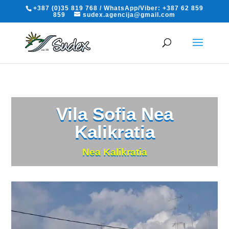
+387 (0)35 819 768 / WhatsApp/Viber: +387 62 859
859
sudex.agencija@gmail.com
Vila Sofia Nea
Kalikratia
Nea Kalikratia