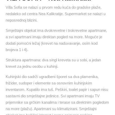
Villa Sofia se nalazi u prvom redu kuća do gradske plaže,
nedaleko od centra Nea Kalikratije. Supermarket se nalazi u
neposrednoj blizini.
Smještajni objekat ima dvokrevetne i trokrevetne apartmane,
a svi apartmani imaju direktan pogled na more. Moguće je
dodati pomoćni ležaj (krevet na naduvavanje, osim kod
brojeva 1 i 4).
Struktura apartmana: dva singl kreveta su u sobi, a jedan
krevet za jednu osobu u kuhinji.
Kuhinjski dio sadrži ugradbeni šporet sa dva plamenika,
frižider, sudoper i elemente sa osnovnim kuhinjskim
inventarom. Kupatilo ima tuš. Peškiri, toalet papir i sapun nisu
sastavni dio smještajne jedinice. Svi apartmani imaju TV
prijemnike sa grčkim kanalima i terase sa direktnim pogledom
na more (plažu). Apartmani su klimatizirani. Smještajni