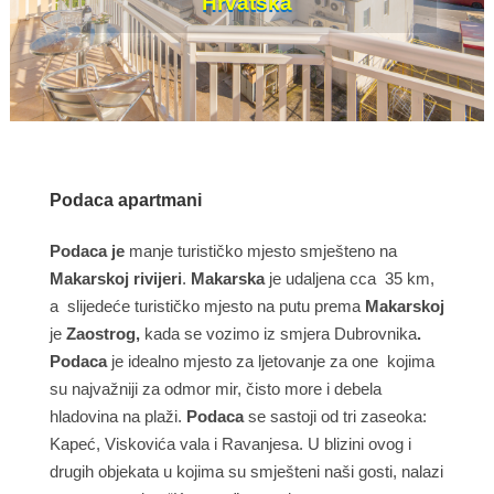
Hrvatska
Podaca apartmani
Podaca je
manje turističko mjesto smješteno na
Makarskoj rivijeri
.
Makarska
je udaljena cca 35 km,
a slijedeće turističko mjesto na putu prema
Makarskoj
je
Zaostrog,
kada se vozimo iz smjera Dubrovnika
.
Podaca
je idealno mjesto za ljetovanje za one kojima
su najvažniji za odmor mir, čisto more i debela
hladovina na plaži.
Podaca
se sastoji od tri zaseoka:
Kapeć, Viskovića vala i Ravanjesa. U blizini ovog i
drugih objekata u kojima su smješteni naši gosti, nalazi