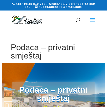
+387 (0)35 819 768 / WhatsApp/Viber: +387 62 859
859
sudex.agencija@gmail.com
Podaca – privatni
smještaj
Hrvatska
Podaca – privatni
smještaj