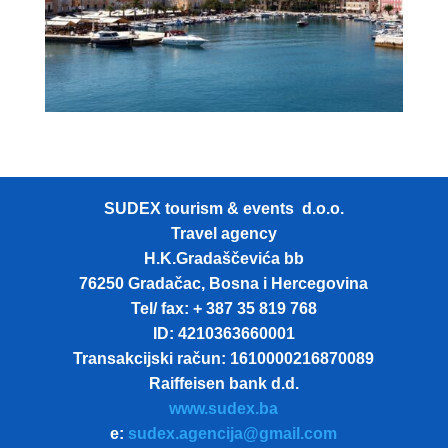
SUDEX tourism & events d.o.o.
Travel agency
H.K.Gradaščevića bb
76250 Gradačac, Bosna i Hercegovina
Tel/ fax: + 387 35 819 768
ID: 4210363660001
Transakcijski račun: 1610000216870089
Raiffeisen bank d.d.
www.sudex.ba
e:
sudex.agencija@gmail.com