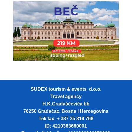
SUDEX tourism & events d.o.o.
Travel agency
H.K.Gradaščevića bb
76250 Gradačac, Bosna i Hercegovina
Tel/ fax: + 387 35 819 768
ID: 4210363660001