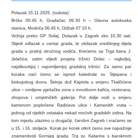
Polazak 15.11.2025. (subota):
Brčko 05:45 h, Gradačac 06:30 h – Glavna autobuska
stanica, Modriča 06:45 h, Odžak 07:10 h.
Vožnja preko GP Svilaj. Dolazak u Zagreb oko 10.30 sati.
Slijedi odlazak u centar grada, te obilazak središnjeg dijela
grada u pratnji stručnog vodiča. Krećemo sa Trga bana J.
Jelačića, zatim slijedi posjeta tržnici Dolac – najboljoj,
najslikovitijoj i najomiljenijoj gradskoj tržnici. Za samo par
koraka naći ćemo se ispred katedrale sv. Stjepana i
biskupskog dvora. Šetnja duž Kaptola u smjeru Tkalčićeve
ulice – omiljene pješačke zone s mnoštvom kafića, restorana,
shopova i umjetničkih galerija. Put dalje vodi u smjeru
kamenom popločene Radićeve ulice i Kamenitih vrata –
jednog od rijetkih ostataka nekad moćnih gradskih zidina. Na
tom mjestu ulazimo u drugačiji, čarobni Zagreb i vraćamo se
u 15. i 16. stoljeće. Korak po korak otkrit ćemo sve najvažnije
znamenitosti Gornjeg grada: Trg sv. Katarine s baroknom