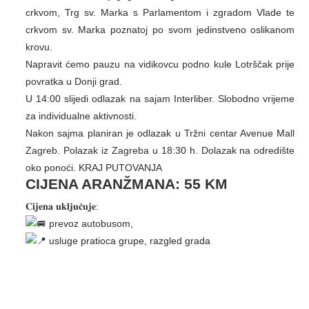
crkvom, Trg sv. Marka s Parlamentom i zgradom Vlade te
crkvom sv. Marka poznatoj po svom jedinstveno oslikanom
krovu.
Napravit ćemo pauzu na vidikovcu podno kule Lotrščak prije
povratka u Donji grad.
U 14:00 slijedi odlazak na sajam Interliber. Slobodno vrijeme
za individualne aktivnosti.
Nakon sajma planiran je odlazak u Tržni centar Avenue Mall
Zagreb. Polazak iz Zagreba u 18:30 h. Dolazak na odredište
oko ponoći. KRAJ PUTOVANJA
CIJENA ARANŽMANA: 55
KM
𝐂𝐢𝐣𝐞𝐧𝐚 𝐮𝐤𝐥𝐣𝐮𝐜̌𝐮𝐣𝐞:
prevoz autobusom,
usluge pratioca grupe, razgled grada