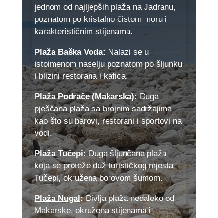
jednom od najljepših plaža na Jadranu,
poznatom po kristalno čistom moru i
karakterističnim stijenama.
Plaža Baška Voda
:
Nalazi se u
istoimenom naselju poznatom po šljunku
i blizini restorana i kafića.
Plaža Podrače (Makarska)
:
Duga
pješčana plaža sa brojnim sadržajima
kao što su barovi, restorani i sportovi na
vodi.
Plaža Tučepi:
Duga šljunčana plaža
koja se proteže duž turističkog mjesta
Tučepi, okružena borovom šumom.
Plaža Nugal
:
Divlja plaža nedaleko od
Makarske, okružena stijenama i