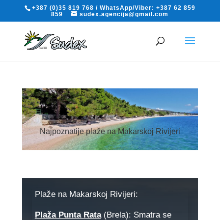
+387 (0)35 819 768 / WhatsApp/Viber: +387 62 859
859
sudex.agencija@gmail.com
Najpoznatije plaže na Makarskoj Rivijeri
Plaže na Makarskoj Rivijeri:
Plaža Punta Rata
(Brela): Smatra se