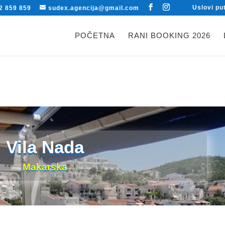
Uslovi pu
2 859 859
sudex.agencija@gmail.com
POČETNA
RANI BOOKING 2026
Vila Nada
Makarska