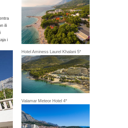
entra
 ili
i
aja i
Hotel Aminess Laurel Khalani 5*
Valamar Meteor Hotel 4*