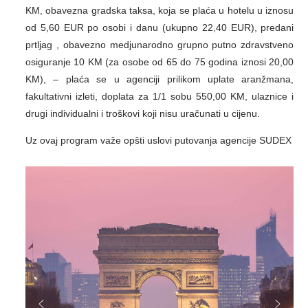
KM, obavezna gradska taksa, koja se plaća u hotelu u iznosu
od 5,60 EUR po osobi i danu (ukupno 22,40 EUR), predani
prtljag , obavezno medjunarodno grupno putno zdravstveno
osiguranje 10 KM (za osobe od 65 do 75 godina iznosi 20,00
KM), – plaća se u agenciji prilikom uplate aranžmana,
fakultativni izleti, doplata za 1/1 sobu 550,00 KM, ulaznice i
drugi individualni i troškovi koji nisu uračunati u cijenu.
Uz ovaj program važe opšti uslovi putovanja agencije SUDEX