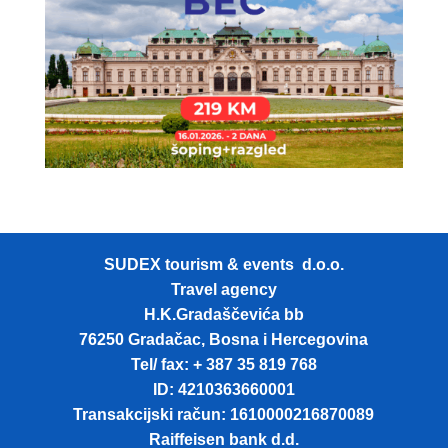
SUDEX tourism & events d.o.o.
Travel agency
H.K.Gradaščevića bb
76250 Gradačac, Bosna i Hercegovina
Tel/ fax: + 387 35 819 768
ID: 4210363660001
Transakcijski račun: 1610000216870089
Raiffeisen bank d.d.