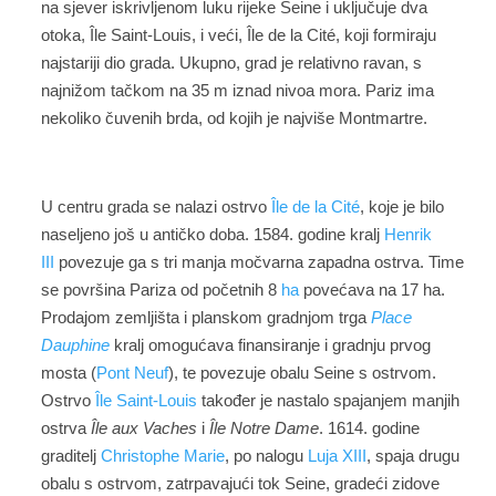
na sjever iskrivljenom luku rijeke Seine i uključuje dva
otoka, Île Saint-Louis, i veći, Île de la Cité, koji formiraju
najstariji dio grada. Ukupno, grad je relativno ravan, s
najnižom tačkom na 35 m iznad nivoa mora. Pariz ima
nekoliko čuvenih brda, od kojih je najviše Montmartre.
U centru grada se nalazi ostrvo
Île de la Cité
, koje je bilo
naseljeno još u antičko doba. 1584. godine kralj
Henrik
III
povezuje ga s tri manja močvarna zapadna ostrva. Time
se površina Pariza od početnih 8
ha
povećava na 17 ha.
Prodajom zemljišta i planskom gradnjom trga
Place
Dauphine
kralj omogućava finansiranje i gradnju prvog
mosta (
Pont Neuf
), te povezuje obalu Seine s ostrvom.
Ostrvo
Île Saint-Louis
također je nastalo spajanjem manjih
ostrva
Île aux Vaches
i
Île Notre Dame
. 1614. godine
graditelj
Christophe Marie
, po nalogu
Luja XIII
, spaja drugu
obalu s ostrvom, zatrpavajući tok Seine, gradeći zidove