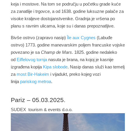
keja i mostove. Na tom se području u početku grade kuće
za zanatlije i trgovce, a od 1638. godine luksuzne palače za
visoke kraljeve dostojanstvenike. Gradnja je vršena po
planu s ravnim ulicama, koje su i danas prepoznatljive.
Bivše ostrvo (zapravo nasip)
Île aux Cygnes
(Labuđe
ostrvo) 1773. godine manevarskim poljem francuske vojske
povezano je sa
Champ de Mars
. 1825. godine nedaleko
od
Eiffelovog tornja
nasuta je brana, na kojoj je kasnije
izgrađena kopija
Kipa slobode
. Nasip danas služi kao temelj
za
most Bir-Hakeim
i vijadukt, preko kojeg vozi
linija
pariskog metroa
.
Pariz – 05.03.2025.
SUDEX tourism & events d.o.o.