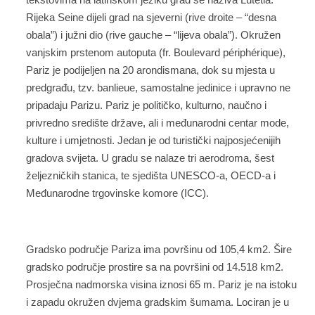
Rijeka Seine dijeli grad na sjeverni (rive droite – “desna
obala”) i južni dio (rive gauche – “lijeva obala”). Okružen
vanjskim prstenom autoputa (fr. Boulevard périphérique),
Pariz je podijeljen na 20 arondismana, dok su mjesta u
predgrađu, tzv. banlieue, samostalne jedinice i upravno ne
pripadaju Parizu. Pariz je političko, kulturno, naučno i
privredno središte države, ali i međunarodni centar mode,
kulture i umjetnosti. Jedan je od turistički najposjećenijih
gradova svijeta. U gradu se nalaze tri aerodroma, šest
željezničkih stanica, te sjedišta UNESCO-a, OECD-a i
Međunarodne trgovinske komore (ICC).
Gradsko područje Pariza ima površinu od 105,4 km2. Šire
gradsko područje prostire sa na površini od 14.518 km2.
Prosječna nadmorska visina iznosi 65 m. Pariz je na istoku
i zapadu okružen dvjema gradskim šumama. Lociran je u