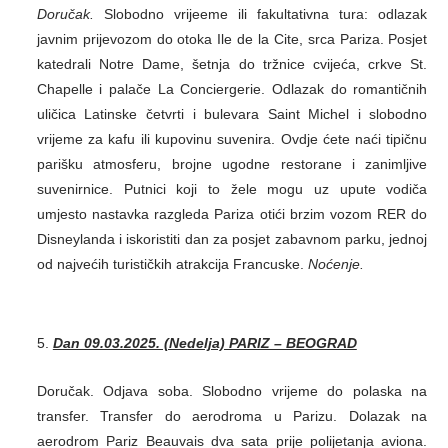
Doručak.
Slobodno vrijeeme ili fakultativna tura: odlazak
javnim prijevozom do otoka Ile de la Cite, srca Pariza. Posjet
katedrali Notre Dame, šetnja do tržnice cvijeća, crkve St.
Chapelle i palače La Conciergerie. Odlazak do romantičnih
uličica Latinske četvrti i bulevara Saint Michel i slobodno
vrijeme za kafu ili kupovinu suvenira. Ovdje ćete naći tipičnu
parišku atmosferu, brojne ugodne restorane i zanimljive
suvenirnice. Putnici koji to žele mogu uz upute vodiča
umjesto nastavka razgleda Pariza otići brzim vozom RER do
Disneylanda i iskoristiti dan za posjet zabavnom parku, jednoj
od najvećih turističkih atrakcija Francuske.
Noćenje.
Dan 09.03.2025. (Nedelja) PARIZ – BEOGRAD
Doručak. Odjava soba. Slobodno vrijeme do polaska na
transfer. Transfer do aerodroma u Parizu. Dolazak na
aerodrom Pariz Beauvais dva sata prije polijetanja aviona.