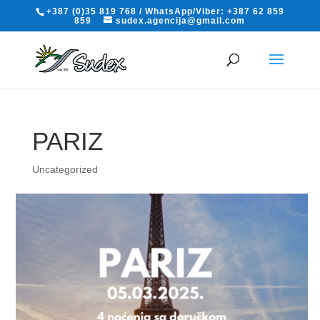
+387 (0)35 819 768 / WhatsApp/Viber: +387 62 859
859
sudex.agencija@gmail.com
PARIZ
Uncategorized