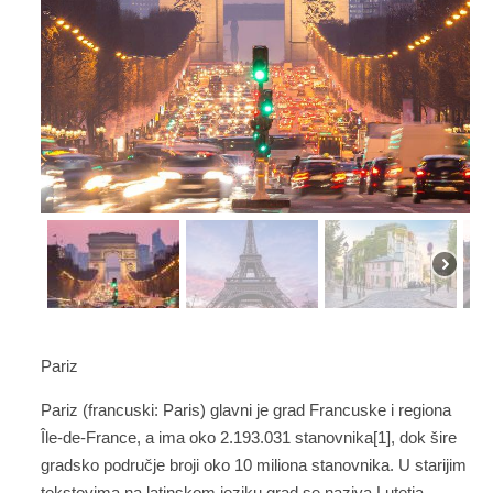
Pariz
Pariz (francuski: Paris) glavni je grad Francuske i regiona
Île-de-France, a ima oko 2.193.031 stanovnika[1], dok šire
gradsko područje broji oko 10 miliona stanovnika. U starijim
tekstovima na latinskom jeziku grad se naziva Lutetia.