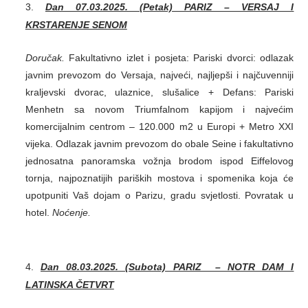
Dan 07.03.2025. (Petak) PARIZ – VERSAJ I
KRSTARENJE SENOM
Doručak.
Fakultativno izlet i posjeta: Pariski dvorci: odlazak
javnim prevozom do Versaja, najveći, najljepši i najčuvenniji
kraljevski dvorac, ulaznice, slušalice + Defans: Pariski
Menhetn sa novom Triumfalnom kapijom i najvećim
komercijalnim centrom – 120.000 m2 u Europi + Metro XXI
vijeka. Odlazak javnim prevozom do obale Seine i fakultativno
jednosatna panoramska vožnja brodom ispod Eiffelovog
tornja, najpoznatijih pariških mostova i spomenika koja će
upotpuniti Vaš dojam o Parizu, gradu svjetlosti. Povratak u
hotel.
Noćenje.
Dan 08.03.2025. (Subota) PARIZ – NOTR DAM I
LATINSKA ČETVRT