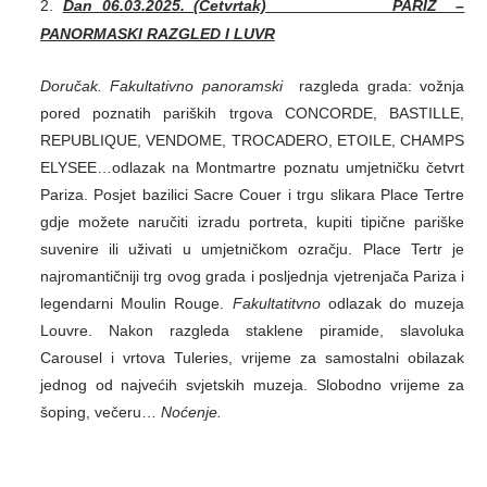
Dan 06.03.2025. (Četvrtak) PARIZ –
PANORMASKI RAZGLED I LUVR
Doručak.
Fakultativno panoramski
razgleda grada: vožnja
pored poznatih pariških trgova CONCORDE, BASTILLE,
REPUBLIQUE, VENDOME, TROCADERO, ETOILE, CHAMPS
ELYSEE…odlazak na Montmartre poznatu umjetničku četvrt
Pariza. Posjet bazilici Sacre Couer i trgu slikara Place Tertre
gdje možete naručiti izradu portreta, kupiti tipične pariške
suvenire ili uživati u umjetničkom ozračju. Place Tertr je
najromantičniji trg ovog grada i posljednja vjetrenjača Pariza i
legendarni Moulin Rouge.
Fakultatitvno
odlazak do muzeja
Louvre. Nakon razgleda staklene piramide, slavoluka
Carousel i vrtova Tuleries, vrijeme za samostalni obilazak
jednog od najvećih svjetskih muzeja. Slobodno vrijeme za
šoping, večeru…
Noćenje.