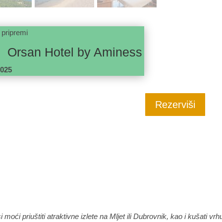
 pripremi
 by Aminess
2025
Rezerviši
 moći priuštiti atraktivne izlete na Mljet ili Dubrovnik, kao i kušati vr