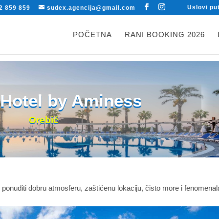
Uslovi pu
2 859 859
sudex.agencija@gmail.com
POČETNA
RANI BOOKING 2026
Hotel by Aminess
Orebić
nuditi dobru atmosferu, zaštićenu lokaciju, čisto more i fenomenal