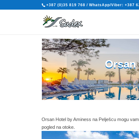
+387 (0)35 819 768 / WhatsApp/Viber: +387 6
Orsan 
Orsan Hotel by Aminess na Pelješcu mogu vam po
pogled na otoke.