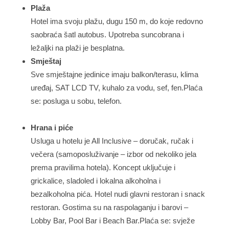
Plaža
Hotel ima svoju plažu, dugu 150 m, do koje redovno
saobraća šatl autobus. Upotreba suncobrana i
ležaljki na plaži je besplatna.
Smještaj
Sve smještajne jedinice imaju balkon/terasu, klima
uređaj, SAT LCD TV, kuhalo za vodu, sef, fen.Plaća
se: posluga u sobu, telefon.
Hrana i piće
Usluga u hotelu je All Inclusive – doručak, ručak i
večera (samoposluživanje – izbor od nekoliko jela
prema pravilima hotela). Koncept uključuje i
grickalice, sladoled i lokalna alkoholna i
bezalkoholna pića. Hotel nudi glavni restoran i snack
restoran. Gostima su na raspolaganju i barovi –
Lobby Bar, Pool Bar i Beach Bar.Plaća se: svježe