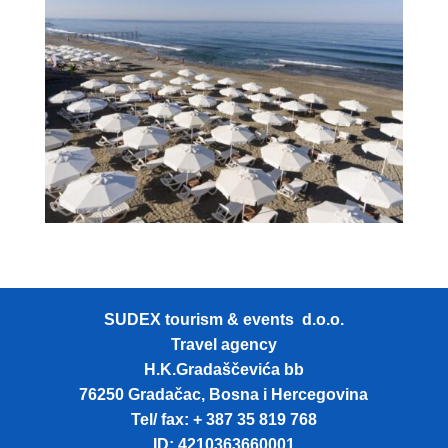
SUDEX tourism & events d.o.o.
Travel agency
H.K.Gradaščevića bb
76250 Gradačac, Bosna i Hercegovina
Tel/ fax: + 387 35 819 768
ID: 4210363660001