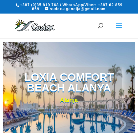
+387 (0)35 819 768 / WhatsApp/Viber: +387 62 859
859
sudex.agencija@gmail.com
LOXIA COMFORT
BEACH ALANYA
Alanja