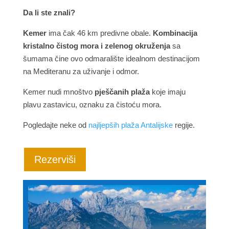
Da li ste znali?
Kemer
ima čak 46 km predivne obale.
Kombinacija
kristalno čistog mora i zelenog okruženja
sa
šumama čine ovo odmaralište idealnom destinacijom
na Mediteranu za uživanje i odmor.
Kemer nudi mnoštvo
pješčanih plaža
koje imaju
plavu zastavicu, oznaku za čistoću mora.
Pogledajte neke od
najljepših plaža Antalijske
regije.
Rezerviši