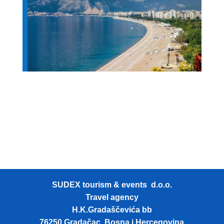
SUDEX tourism & events d.o.o.
Travel agency
H.K.Gradaščevića bb
76250 Gradačac, Bosna i Hercegovina