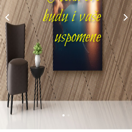
budu i vaše
uspomene