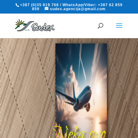
+387 (0)35 819 768 / WhatsApp/Viber: +387 62 859
859
sudex.agencija@gmail.com
Neka ovo