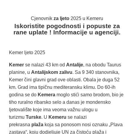
Cjenovnik
za ljeto
2025 u Kemeru
Iskoristite pogodnosti i popuste za
rane uplate ! Informacije u agenciji.
Kemer ljeto 2025
Kemer
se nalazi 43 km od
Antalije
, na obodu Taurus
planine, u
Antalijskom zalivu
. Sa 9 340 stanovnika,
Kemer čini glavni grad ove oblasti. Obala je duga 52
km. Grad ima tipičnu mediteransku klimu. Do 60-ih
godina se do
Kemera
moglo stići samo brodom, bio je
tiho ruralno ribarsko selo a danas je mondensko
ljetovalište koje ima veoma važnu ulogu u
turizmu
Turske
. U
Kemeru
se nalazi
prekrasna
plaža
koja sa ponosom nosi oznaku „Plava
zastava“, koju dodjeljuje UN za čistoću plaža i