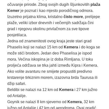
očuvanje prirode. Zbog svojih dugih šljunkovitih
plaža
Kemer
je poznat i kao mjesto porodičnog odmora.
Izuzetno prijatna klima, kristalno
čisto more
, prelijepe
plaže, veliki izbor dnevnih i večernjih sadržaja čini
grad i njegovu okolinu privlačnom za sve tipove
posjetilaca.
Jedna od znamenitosti ovog kraja jeste stari grad
Phaselis koji se nalazi 15 km od
Kemera
i do koga se
može stići brodom. Jedan deo Phaselisa je ispod
mora. Većina iskopina je iz doba Rimljana. U toku
proljeća održava se trka jahti između Kipra i Kemera.
Ako volite avanturu ne smijete propustiti predivno
krstarenje tirkiznim morem, izazovna brda Taurusa ili
džip safari.
Beldibi se nalazi na 12 km od
Kemera
i 27 km južno
od Antalije.
Goynik se nalazi 8 km sjeverno od
Kemera
, 32 km
južno od Antalije i 42 km od aerodroma. Ovaj gradić