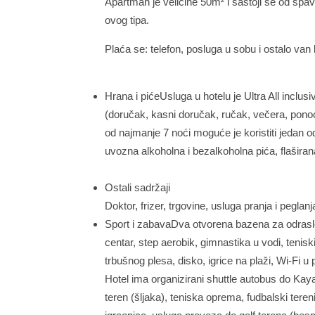
Apartman je veličine 50m² i sastoji se od sp
ovog tipa.
Plaća se: telefon, posluga u sobu i ostalo van
Hrana i pićeUsluga u hotelu je Ultra All incl
(doručak, kasni doručak, ručak, večera, pono
od najmanje 7 noći moguće je koristiti jedan o
uvozna alkoholna i bezalkoholna pića, flaširana 
Ostali sadržaji
Doktor, frizer, trgovine, usluga pranja i peglanj
Sport i zabavaDva otvorena bazena za odrasle,
centar, step aerobik, gimnastika u vodi, tenis
trbušnog plesa, disko, igrice na plaži, Wi-Fi 
Hotel ima organizirani shuttle autobus do Kay
teren (šljaka), teniska oprema, fudbalski tereni