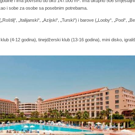
. godine i ima površinu od oko 147.000 m². Ima ukupno 506 smještajn
 kao i sobe za osobe sa posebnim potrebama.
Roštilj“, „Italijanski“, „Azijski“, „Turski“) i barove („Looby“, „Pool“, „B
klub (4-12 godina), tinejdžerski klub (13-16 godina), mini disko, igrališ