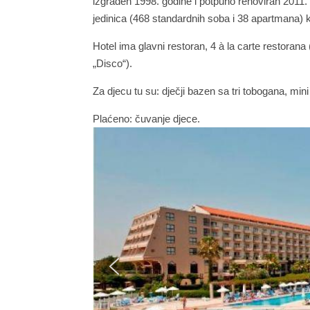
izgrađen 1998. godine i potpuno renoviran 2011
jedinica (468 standardnih soba i 38 apartmana)
Hotel ima glavni restoran, 4 à la carte restorana („
„Disco“).
Za djecu tu su: dječji bazen sa tri tobogana, mini 
Plaćeno: čuvanje djece.