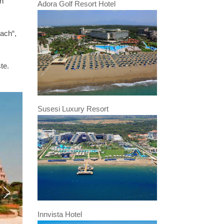
ih
Adora Golf Resort Hotel
each“,
te.
Susesi Luxury Resort
Innvista Hotel