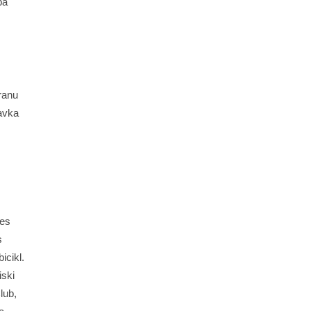
ba
oranu
ravka
nes
s
icikl.
iski
lub,