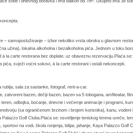
avaće sobe i dnevnog boravka i ima balkon od 7m². Ukupno ima 38 so
 koncepta.
usive – samoposluživanje – izbor nekoliko vrsta obroka u glavnom rest
ćna užina), lokalna alkoholna i bezalkoholna pića. Jednom u toku bo
d à la carte restorana bez doplate, uz obaveznu rezervaciju.Plaća se:
pića, svježi voćni sokovi, à la carte restorani i ostali nekoncepti.
a rublja, sala za sastanke, fotograf, rent-a-car.
 zatvoreni bazen, dečiji bazen, bazen sa 5 tobogana, amfiteatar, fit
ki teren, odbojka, boćanje, dnevne i večernje animacije i programi, kur
u predvorju (sa ograničenom brzinom i brojem korisnika), kanu, vodeni b
a Palazzo Golf Cluba.Plaća se: osvetljenje teniskog terena uveče, ten
, sportovi na vodi, škola ronjenja, bilijar, jahanje, Kaya Palazzo Golf C