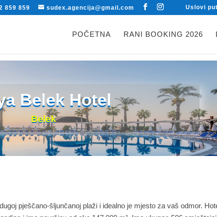
Uslovi pu
2 859 859
sudex.agencija@gmail.com
POČETNA
RANI BOOKING 2026
ya Belek Hotel
Belek
ugoj pješčano-šljunčanoj plaži i idealno je mjesto za vaš odmor. Hote