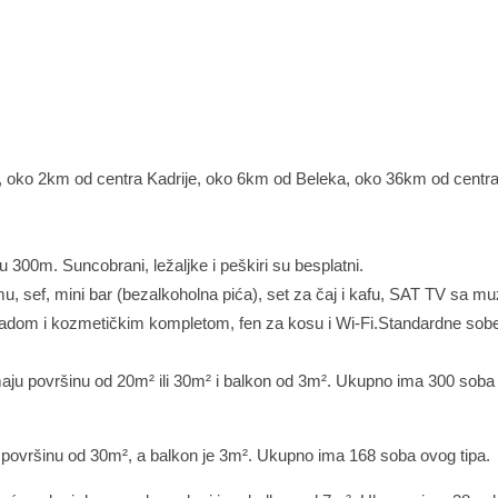
i, oko 2km od centra Kadrije, oko 6km od Beleka, oko 36km od centr
 300m. Suncobrani, ležaljke i peškiri su besplatni.
u, sef, mini bar (bezalkoholna pića), set za čaj i kafu, SAT TV sa m
li kadom i kozmetičkim kompletom, fen za kosu i Wi-Fi.Standardne so
aju površinu od 20m² ili 30m² i balkon od 3m². Ukupno ima 300 soba
ovršinu od 30m², a balkon je 3m². Ukupno ima 168 soba ovog tipa.