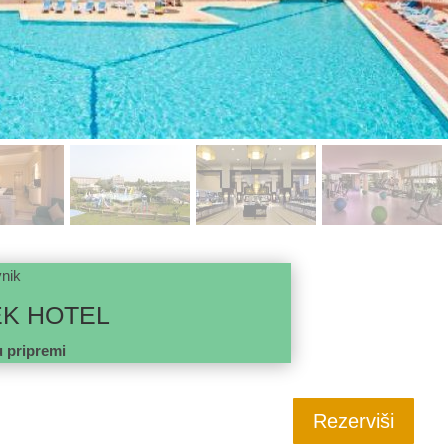
nik
EK HOTEL
u pripremi
Rezerviši