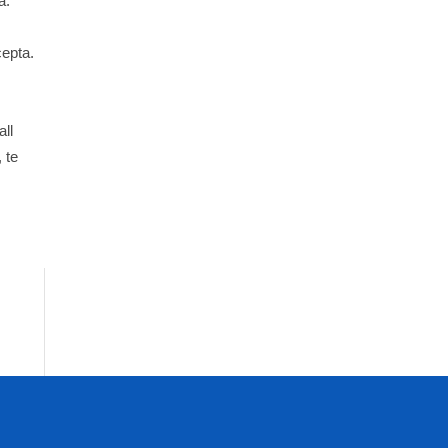
a.
cepta.
all
 te