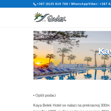
+387 (0)35 819 768 / WhatsApp/Viber: +387 6
Ka
• Opšti podaci
Kaya Belek Hotel se nalazi na prekrasnoj 300m d