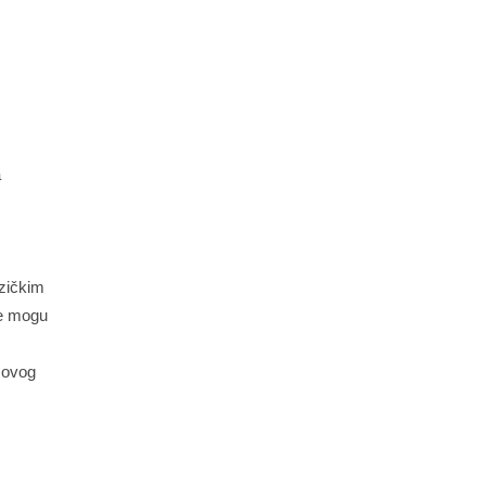
a
uzičkim
be mogu
 ovog