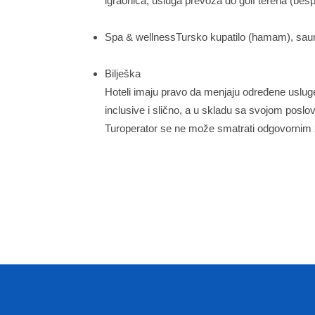
igraonica, usluga prevoza do golf terena (bes
Spa & wellnessTursko kupatilo (hamam), sauna,
Bilješka
Hoteli imaju pravo da menjaju određene usluge
inclusive i slično, a u skladu sa svojom posl
Turoperator se ne može smatrati odgovornim 