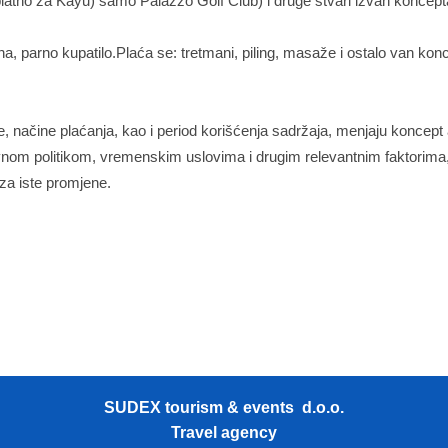
platno za Kayu) samo Palazzo Golf Club) i druge stvari izvan koncept
 parno kupatilo.Plaća se: tretmani, piling, masaže i ostalo van kon
, načine plaćanja, kao i period korišćenja sadržaja, menjaju koncept 
ovnom politikom, vremenskim uslovima i drugim relevantnim faktorima,
za iste promjene.
SUDEX tourism & events d.o.o.
Travel agency