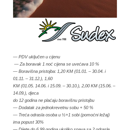
— PDV uključen u cijenu
— Za boravak 1 noć cijena se uvećava 10 %
— Boravišna pristojba: 1,20 KM (01.01. – 30.04. i
01.11. – 31.12.), 1,60
KM (01.05. 14.06. i 15.09. – 30.10.), 2,00 KM (15.06. –
14.09.), djeca
do 12 godina ne plaćaju boravišnu pristojbu
— Dodatak za jednokrevetnu sobu + 50 %
— Treća odrasla osoba u ½+1 sobi (pomoćni ležaj)
ima popust 30%
— Dijete do 6,99 godina ukoliko spava sa 2 odrasle