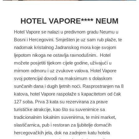
HOTEL VAPORE**** NEUM
Hotel Vapore se nalazi u predivnom gradu Neumu u
Bosni i Hercegovini. Smješten je uz sam rub plaže, te
nadomak kristalnog Jadranskog mora koje svojom
ljepotom nikoga ne ostavlja ravnodušnim. Hotel
možete posjetiti tijekom cijele godine, uživajući u
mirnom odmoru i uz zvukove valova. Hotel Vapore
svoj potencijal dovodi na maksimum s dolaskom
sunčanih dana i dugih ljetnih noći. Rasprostranjen na 8
katova, hotel Vapore raspolaže s kapacitetom od čak
127 soba. Prva 3 kata su rezervirana za prave
turističke atrakcije, kao što su suvenirnice sa
tradicionalnim lokalnim suvenirima, te mini market,
slastičarnica, pub i restoran za ljubitelje domaćih
hercegovačkih jela, dok na zadnjem katu hotela