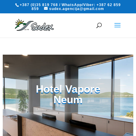
+387 (0)35 819 768 / WhatsApp/Viber: +387 62 859
859
sudex.agencija@gmail.com
Hotel Vapore
Neum