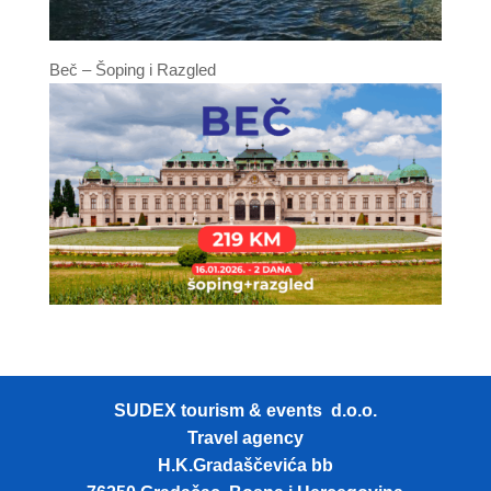
Beč – Šoping i Razgled
SUDEX tourism & events d.o.o.
Travel agency
H.K.Gradaščevića bb