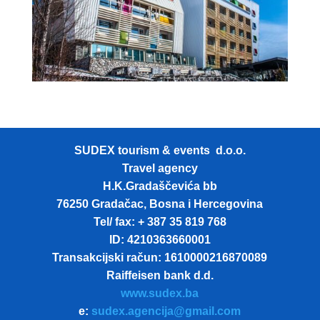
SUDEX tourism & events d.o.o.
Travel agency
H.K.Gradaščevića bb
76250 Gradačac, Bosna i Hercegovina
Tel/ fax: + 387 35 819 768
ID: 4210363660001
Transakcijski račun: 1610000216870089
Raiffeisen bank d.d.
www.sudex.ba
e:
sudex.agencija@gmail.com