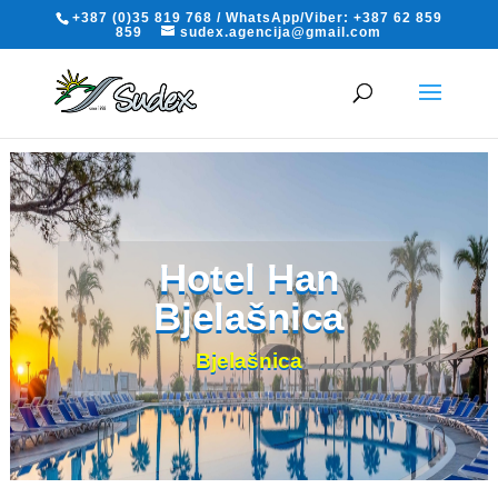
+387 (0)35 819 768 / WhatsApp/Viber: +387 62 859
859
sudex.agencija@gmail.com
Hotel Han
Bjelašnica
Bjelašnica