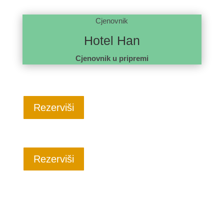
Cjenovnik
Hotel Han
Cjenovnik u pripremi
Rezerviši
Rezerviši