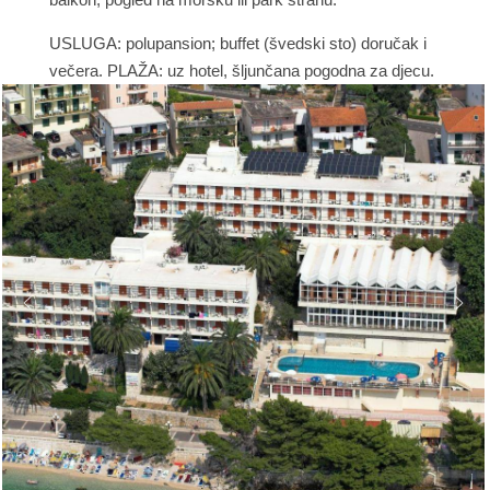
USLUGA: polupansion; buffet (švedski sto) doručak i
večera. PLAŽA: uz hotel, šljunčana pogodna za djecu.