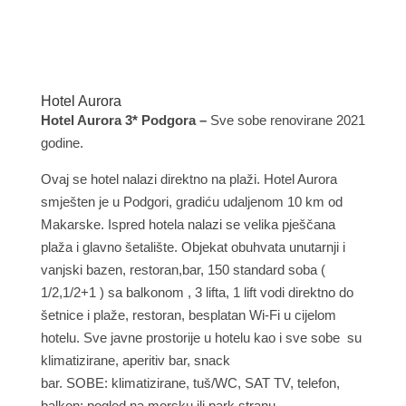
Hotel Aurora
Hotel Aurora 3* Podgora –
Sve sobe renovirane 2021
godine.
Ovaj se hotel nalazi direktno na plaži. Hotel Aurora
smješten je u Podgori, gradiću udaljenom 10 km od
Makarske. Ispred hotela nalazi se velika pješčana
plaža i glavno šetalište. Objekat obuhvata unutarnji i
vanjski bazen, restoran,bar, 150 standard soba (
1/2,1/2+1 ) sa balkonom , 3 lifta, 1 lift vodi direktno do
šetnice i plaže, restoran, besplatan Wi-Fi u cijelom
hotelu. Sve javne prostorije u hotelu kao i sve sobe su
klimatizirane, aperitiv bar, snack
bar. SOBE: klimatizirane, tuš/WC, SAT TV, telefon,
balkon; pogled na morsku ili park stranu.