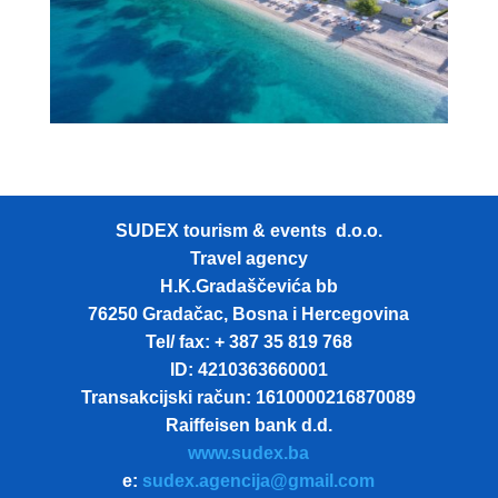
SUDEX tourism & events d.o.o.
Travel agency
H.K.Gradaščevića bb
76250 Gradačac, Bosna i Hercegovina
Tel/ fax: + 387 35 819 768
ID: 4210363660001
Transakcijski račun: 1610000216870089
Raiffeisen bank d.d.
www.sudex.ba
e:
sudex.agencija@gmail.com