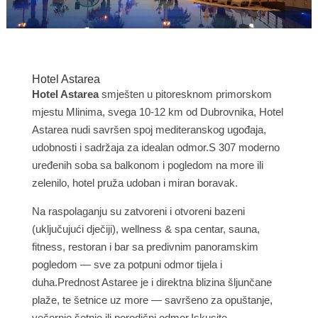
Hotel Astarea
Hotel Astarea
smješten u pitoresknom primorskom
mjestu Mlinima, svega 10-12 km od Dubrovnika, Hotel
Astarea nudi savršen spoj mediteranskog ugođaja,
udobnosti i sadržaja za idealan odmor.S 307 moderno
uređenih soba sa balkonom i pogledom na more ili
zelenilo, hotel pruža udoban i miran boravak.
Na raspolaganju su zatvoreni i otvoreni bazeni
(uključujući dječiji), wellness & spa centar, sauna,
fitness, restoran i bar sa predivnim panoramskim
pogledom — sve za potpuni odmor tijela i
duha.Prednost Astaree je i direktna blizina šljunčane
plaže, te šetnice uz more — savršeno za opuštanje,
večernje šetnje ili porodični odmor.Iskusite