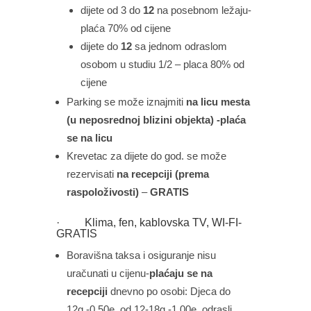
dijete od 3 do
12
na posebnom ležaju-
plaća 70% od cijene
dijete do
12
sa jednom odraslom
osobom u studiu 1/2 – placa 80% od
cijene
Parking se može iznajmiti
na licu mesta
(u neposrednoj blizini objekta) -plaća
se na licu
Krevetac za dijete do god. se može
rezervisati
na recepciji
(prema
raspoloživosti)
–
GRATIS
· Klima, fen, kablovska TV, WI-FI-
GRATIS
Boravišna taksa i osiguranje nisu
uračunati u cijenu-
plaćaju se na
recepciji
dnevno po osobi: Djeca do
12g.-0.50e, od 12-18g.-1.00e, odrasli