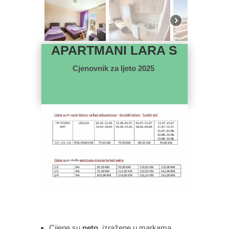
APARTMANI LARA S
Cjenovnik za ljeto 2025
Cijene su
neto
, izražene u markama