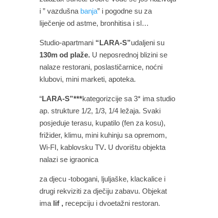
i ” vazdušna
banja
” i pogodne su za
liječenje od astme, bronhitisa i sl…
Studio-apartmani
“LARA-S”
udaljeni su
130m od plaže.
U neposrednoj blizini se
nalaze restorani, poslastičarnice, noćni
klubovi, mini marketi, apoteka.
“
LARA-S”***
kategorizcije sa 3* ima studio
ap. strukture 1/2, 1/3, 1/4 ležaja. Svaki
posjeduje terasu, kupatilo (fen za kosu),
frižider, klimu, mini kuhinju sa opremom,
Wi-FI, kablovsku TV
.
U dvorištu objekta
nalazi se igraonica
za djecu -tobogani, ljuljaške, klackalice i
drugi rekviziti za dječiju zabavu. Objekat
ima
lif ,
recepciju i dvoetažni restoran.