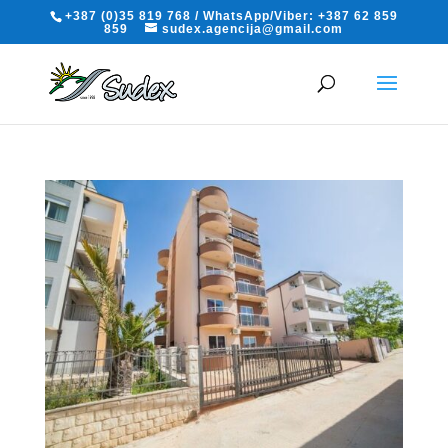
+387 (0)35 819 768 / WhatsApp/Viber: +387 62 859
859
sudex.agencija@gmail.com