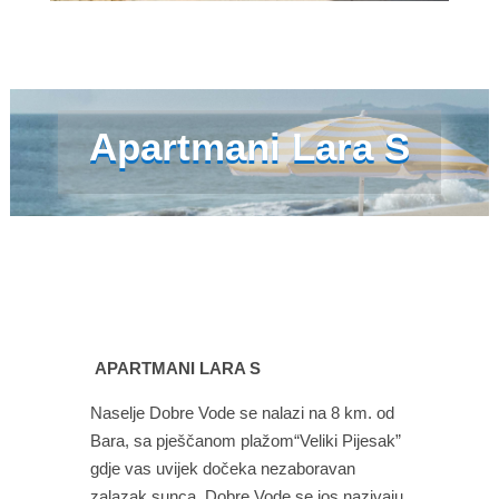
Apartmani Lara S
Apartmani Lara S
APARTMANI LARA S
Naselje Dobre Vode se nalazi na 8 km. od
Bara, sa pješčanom plažom“Veliki Pijesak”
gdje vas uvijek dočeka nezaboravan
zalazak sunca. Dobre Vode se jos nazivaju