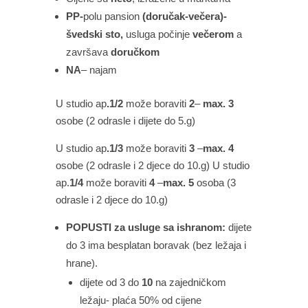
PP-
polu pansion
(doručak-večera)-
švedski sto,
usluga počinje
večerom
a
završava
doručkom
NA
– najam
U studio ap
.1/2
može boraviti
2
–
max. 3
osobe (2 odrasle i dijete do 5.g)
U studio ap
.1/3
može boraviti
3
–
max. 4
osobe (2 odrasle i 2 djece do 10.g) U studio
ap.
1/4
može boraviti
4
–
max. 5
osoba (3
odrasle i 2 djece do 10.g)
POPUSTI za usluge sa ishranom:
dijete
do 3 ima besplatan boravak (bez ležaja i
hrane).
dijete od 3 do
10
na zajedničkom
ležaju- plaća 50% od cijene