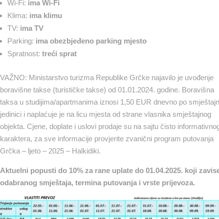
Wi-Fi:
ima Wi-Fi
Klima:
ima klimu
TV:
ima TV
Parking:
ima obezbjeđeno parking mjesto
Spratnost:
treći
sprat
VAŽNO: Ministarstvo turizma Republike Grčke najavilo je uvođenje
boravišne takse (turističke takse) od 01.01.2024. godine. Boravišna
taksa u studijima/apartmanima iznosi 1,50 EUR dnevno po smještajn
jedinici i naplaćuje je na licu mjesta od strane vlasnika smještajnog
objekta. Cjene, doplate i uslovi prodaje su na sajtu čisto informativno
karaktera, za sve informacije provjerite zvanični program putovanja
Grčka – ljeto – 2025 – Halkidiki.
Aktuelni popusti
do 10
%
za rane uplate do 01.04.2025. koji zavis
odabranog smještaja, termina putovanja i vrste prijevoza.