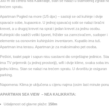
300 m od centra Nea Kalikratije, stan se nalazi u stambenoj zgradi n
trećem spratu.
Apartman Pogled na more (1/5 dpx) – sastoji se od kuhinje i dvije
spavaće sobe, kupaonice. U jednoj spavaćoj sobi se nalazi bračni
krevet, a u drugoj krevet na sprat i jedan krevet za jednu osobu.
Kuhinjski dio sadrži veliki šporet, frižider sa zamrzivačem, sudoper i
elemente sa osnovnim kuhinjskim inventarom. Kupatilo ima tuš.
Apartman ima terasu. Apartman je za maksimalno pet osoba.
Peškiri, toalet papir i sapun nisu sastavni dio smještajne jedinice. Sta
ima TV prijemnik (u jednoj prostoriji), wifi i dvije klime, svaka soba im
jednu klimu. Stan se nalazi na trećem spratu. U dvorištu je osiguran
parking.
Napomena: Klima je uključena u cijenu najma (osim last minute ponu
APARTMAN SEA VIEW – NEA KALIKRATIA:
Udaljenost od glavne plaže:
150m