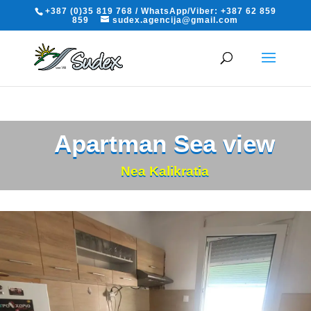
+387 (0)35 819 768 / WhatsApp/Viber: +387 62 859
859
sudex.agencija@gmail.com
Apartman Sea view
Nea Kalikratia