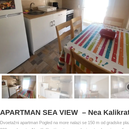
APARTMAN SEA VIEW – Nea Kalikrat
Dvoetažni apartman Pogled na more nalazi se 150 m od gradske plaž