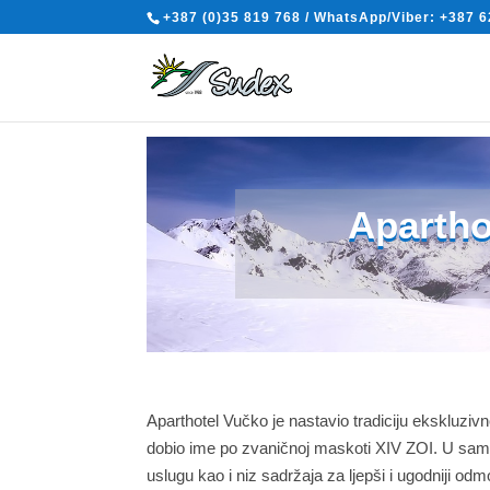
+387 (0)35 819 768 / WhatsApp/Viber: +387 6
Apartho
Aparthotel Vučko je nastavio tradiciju ekskluzivn
dobio ime po zvaničnoj maskoti XIV ZOI. U samo
uslugu kao i niz sadržaja za ljepši i ugodniji o