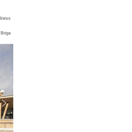
llness
 Briga