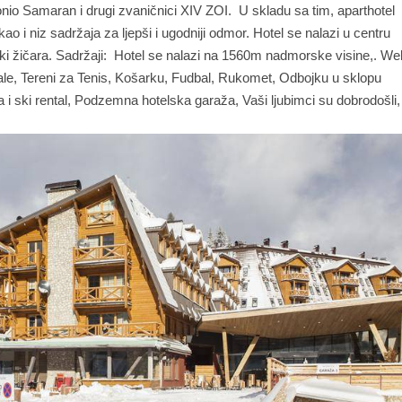
nio Samaran i drugi zvaničnici XIV ZOI. U skladu sa tim, aparthotel
o i niz sadržaja za ljepši i ugodniji odmor. Hotel se nalazi u centru
 ski žičara. Sadržaji: Hotel se nalazi na 1560m nadmorske visine,. We
ale, Tereni za Tenis, Košarku, Fudbal, Rukomet, Odbojku u sklopu
ja i ski rental, Podzemna hotelska garaža, Vaši ljubimci su dobrodošli,