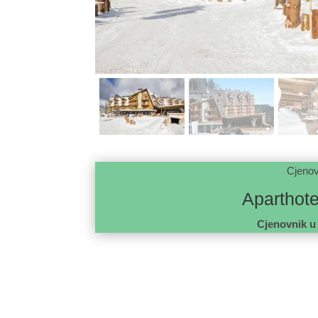
Cjenov
Aparthot
Cjenovnik u