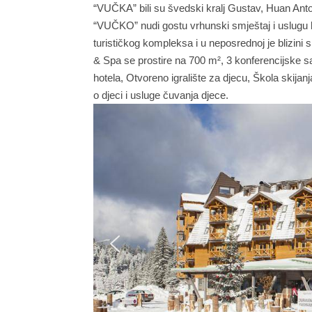
“VUČKA” bili su švedski kralj Gustav, Huan Anto
“VUČKO” nudi gostu vrhunski smještaj i uslugu ka
turističkog kompleksa i u neposrednoj je blizini
& Spa se prostire na 700 m², 3 konferencijske s
hotela, Otvoreno igralište za djecu, Škola skijan
o djeci i usluge čuvanja djece.