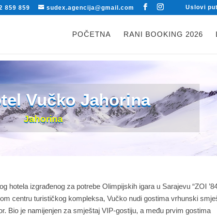
Uslovi pu
2 859 859
sudex.agencija@gmail.com
POČETNA
RANI BOOKING 2026
tel Vučko Jahorina
Jahorina
og hotela izgrađenog za potrebe Olimpijskih igara u Sarajevu “ZOI ’84.
m centru turističkog kompleksa, Vučko nudi gostima vrhunski smješ
dmor. Bio je namijenjen za smještaj VIP-gostiju, a među prvim gostima