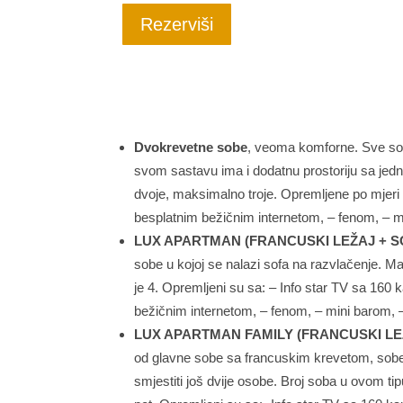
Rezerviši
Dvokrevetne sobe
, veoma komforne. Sve sob
svom sastavu ima i dodatnu prostoriju sa jedn
dvoje, maksimalno troje. Opremljene po mjeri s
besplatnim bežičnim internetom, – fenom, – 
LUX APARTMAN (FRANCUSKI LEŽAJ + S
sobe u kojoj se nalazi sofa na razvlačenje. 
je 4. Opremljeni su sa: – Info star TV sa 160 k
bežičnim internetom, – fenom, – mini barom,
LUX APARTMAN FAMILY (FRANCUSKI LEŽ
od glavne sobe sa francuskim krevetom, sobe
smjestiti još dvije osobe. Broj soba u ovom ti