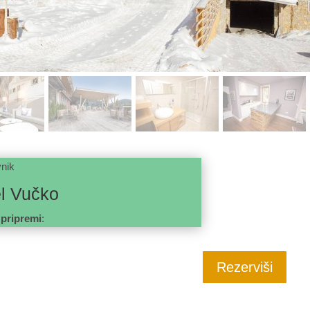
nik
el Vučko
 pripremi
:
Rezerviši