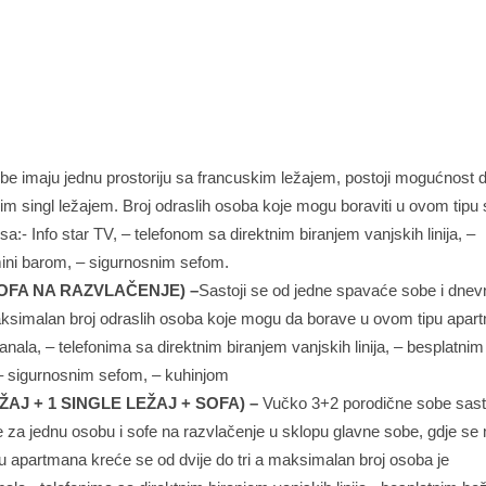
e imaju jednu prostoriju sa francuskim ležajem, postoji mogućnost 
im singl ležajem. Broj odraslih osoba koje mogu boraviti u ovom tipu 
a:- Info star TV, – telefonom sa direktnim biranjem vanjskih linija, –
mini barom, – sigurnosnim sefom.
OFA NA RAZVLAČENJE) –
Sastoji se od jedne spavaće sobe i dnev
Maksimalan broj odraslih osoba koje mogu da borave u ovom tipu apa
anala, – telefonima sa direktnim biranjem vanjskih linija, – besplatnim
 – sigurnosnim sefom, – kuhinjom
AJ + 1 SINGLE LEŽAJ + SOFA) –
Vučko 3+2 porodične sobe sast
 za jednu osobu i sofe na razvlačenje u sklopu glavne sobe, gdje s
pu apartmana kreće se od dvije do tri a maksimalan broj osoba je