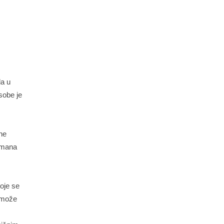
da u
sobe je
ne
rtmana
oje se
e može