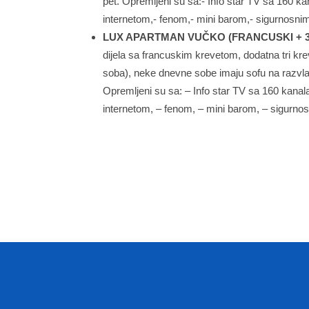
pet. Opremljeni su sa:- Info star TV sa 160 ka
internetom,- fenom,- mini barom,- sigurnosn
LUX APARTMAN VUČKO (FRANCUSKI + 3
dijela sa francuskim krevetom, dodatna tri kr
soba), neke dnevne sobe imaju sofu na razvla
Opremljeni su sa: – Info star TV sa 160 kanala
internetom, – fenom, – mini barom, – sigurno