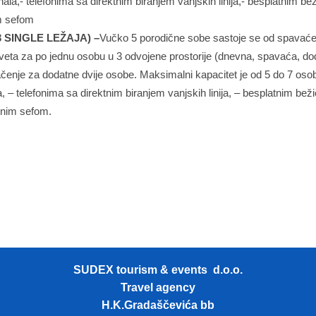
nala,- telefonima sa direktnim biranjem vanjskih linija,- besplatnim be
im sefom
 SINGLE LEŽAJA) –
Vučko 5 porodične sobe sastoje se od spavać
eveta za po jednu osobu u 3 odvojene prostorije (dnevna, spavaća, d
čenje za dodatne dvije osobe. Maksimalni kapacitet je od 5 do 7 oso
, – telefonima sa direktnim biranjem vanjskih linija, – besplatnim bež
snim sefom.
SUDEX tourism & events d.o.o.
Travel agency
H.K.Gradaščevića bb