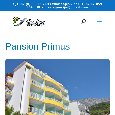
+387 (0)35 819 768 / WhatsApp/Viber: +387 62 859
859
sudex.agencija@gmail.com
Pansion Primus