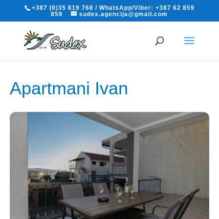
+387 (0)35 819 768 / WhatsApp/Viber: +387 62 859
859
sudex.agencija@gmail.com
Apartmani Ivan