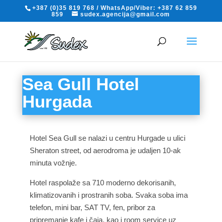
+387 (0)35 819 768 / WhatsApp/Viber: +387 62 859
859
sudex.agencija@gmail.com
Sea Gull Hotel
Hurgada
Hotel Sea Gull se nalazi u centru Hurgade u ulici
Sheraton street, od aerodroma je udaljen 10-ak
minuta vožnje.
Hotel raspolaže sa 710 moderno dekorisanih,
klimatizovanih i prostranih soba. Svaka soba ima
telefon, mini bar, SAT TV, fen, pribor za
pripremanje kafe i čaja, kao i room service uz