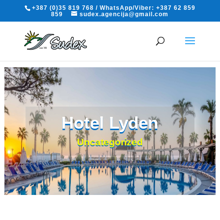
+387 (0)35 819 768 / WhatsApp/Viber: +387 62 859
859
sudex.agencija@gmail.com
Hotel Lyden
Uncategorized