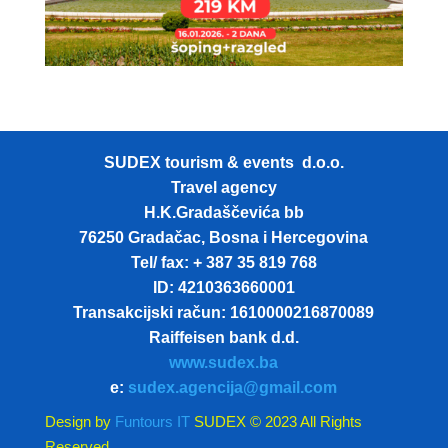
SUDEX tourism & events d.o.o.
Travel agency
H.K.Gradaščevića bb
76250 Gradačac, Bosna i Hercegovina
Tel/ fax: + 387 35 819 768
ID: 4210363660001
Transakcijski račun: 1610000216870089
Raiffeisen bank d.d.
www.sudex.ba
e:
sudex.agencija@gmail.com
Design by
Funtours IT
SUDEX © 2023 All Rights
Reserved