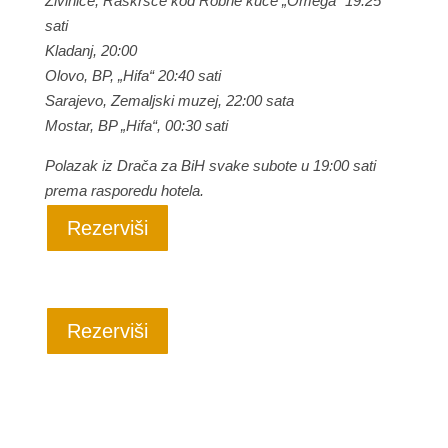
Živinice, Raskršće kod Robne kuće „Omega“ 19:25
sati
Kladanj, 20:00
Olovo, BP, „Hifa“ 20:40 sati
Sarajevo, Zemaljski muzej, 22:00 sata
Mostar, BP „Hifa“, 00:30 sati
Polazak iz Drača za BiH svake subote u 19:00 sati
prema rasporedu hotela.
Rezerviši
Rezerviši