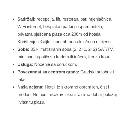
Sadržaji:
recepcija, lift, restoran, bar, mjenjačnica,
WiFi internet, besplatan parking ispred hotela,
privatna pješčana plaža cca 200m od hotela.
Korištenje ležaljki i suncobrana uključeno u cijenu.
Sobe:
35 klimatiziranih soba (2, 2+1, 2+2) SAT/TV,
mini bar, kupatilo sa kadom ili tušem, fen za kosu.
Usluga:
Noćenje sa doručkom.
Povezanost sa centrom grada:
Gradski autobus i
taksi.
Naša ocjena:
Hotel je skromno opremljen, čist i
uredan. Ne nudi nikakav luksuz ali ima dobar položaj
i vlastitu plažu.