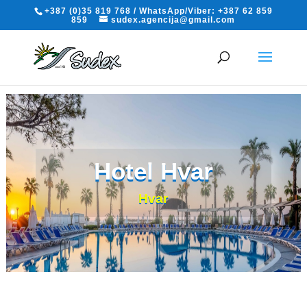
+387 (0)35 819 768 / WhatsApp/Viber: +387 62 859
859
sudex.agencija@gmail.com
Hotel Hvar
Hvar