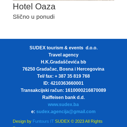
Hotel Oaza
Slično u ponudi
SUDEX tourism & events d.o.o.
Travel agency
H.K.Gradaščevića bb
76250 Gradačac, Bosna i Hercegovina
Tel/ fax: + 387 35 819 768
ID: 4210363660001
Transakcijski račun: 1610000216870089
Raiffeisen bank d.d.
www.sudex.ba
e:
sudex.agencija@gmail.com
Design by
Funtours IT
SUDEX © 2023 All Rights