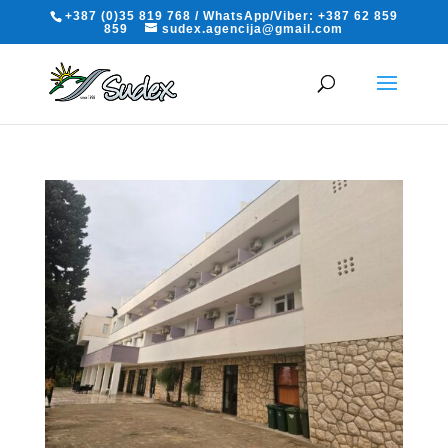
+387 (0)35 819 768 / WhatsApp/Viber: +387 62 859
859
sudex.agencija@gmail.com