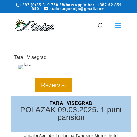
+387 (0)35 819 768 / WhatsApp/Viber: +387 62 859
859
sudex.agencija@gmail.com
Tara i Visegrad
Rezerviši
TARA I VISEGRAD
POLAZAK 09.03.2025. 1 puni
pansion
U najlepšem dijelu planine
Tare
smješten je hotel