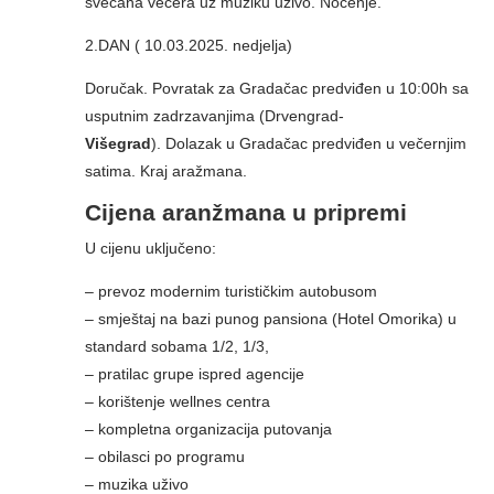
svečana večera uz muziku uživo. Noćenje.
2.DAN ( 10.03.2025. nedjelja)
Doručak. Povratak za Gradačac predviđen u 10:00h sa
usputnim zadrzavanjima (Drvengrad-
Višegrad
). Dolazak u Gradačac predviđen u večernjim
satima. Kraj aražmana.
Cijena aranžmana u pripremi
U cijenu uključeno:
– prevoz modernim turističkim autobusom
– smještaj na bazi punog pansiona (Hotel Omorika) u
standard sobama 1/2, 1/3,
– pratilac grupe ispred agencije
– korištenje wellnes centra
– kompletna organizacija putovanja
– obilasci po programu
– muzika uživo