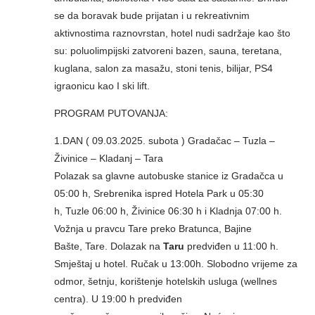
se da boravak bude prijatan i u rekreativnim
aktivnostima raznovrstan, hotel nudi sadržaje kao što
su: poluolimpijski zatvoreni bazen, sauna, teretana,
kuglana, salon za masažu, stoni tenis, bilijar, PS4
igraonicu kao I ski lift.
PROGRAM PUTOVANJA:
1.DAN ( 09.03.2025. subota ) Gradačac – Tuzla –
Živinice – Kladanj – Tara
Polazak sa glavne autobuske stanice iz Gradačca u
05:00 h, Srebrenika ispred Hotela Park u 05:30
h, Tuzle 06:00 h, Živinice 06:30 h i Kladnja 07:00 h.
Vožnja u pravcu Tare preko Bratunca, Bajine
Bašte, Tare. Dolazak na
Taru
predviđen u 11:00 h.
Smještaj u hotel. Ručak u 13:00h. Slobodno vrijeme za
odmor, šetnju, korištenje hotelskih usluga (wellnes
centra). U 19:00 h predviđen