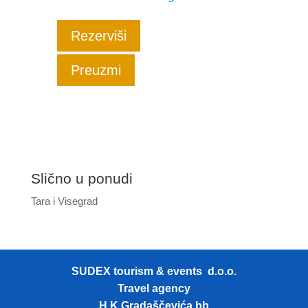
Rezerviši
Preuzmi
Slično u ponudi
Tara i Visegrad
SUDEX tourism & events d.o.o.
Travel agency
H.K.Gradaščevića bb