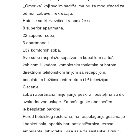
,,Omorika” koji svojim sadržajima pruža mogućnosti za
odmor, zabavu i rekreaciju.
Hotel je sa tri zvezdice i raspolaže sa
8 superior apartmana,
22 superior soba,
3 apartmana i
137 komfornih soba.
Sve sobe raspolažu sopstvenim kupatilom sa tuš
kabinom ili kadom, kompletnim toaletnim priborom,
direktnom telefonskom linijom sa recepcijom,
besplatnim bežičnim internetom i IP televizijom.
Čišćenje
soba i apartmana, mijenjanje peškira i posteljina su dio
svakodnevne usluge. Za naše goste obezbeđen
je besplatan parking.
Pored hotelskog restorana, na raspolaganju gostima je
i banket sala, aperitiv bar, poslastičarnica, terasa,
ambulanta, biblioteka i više sala za sastanke. Brinući