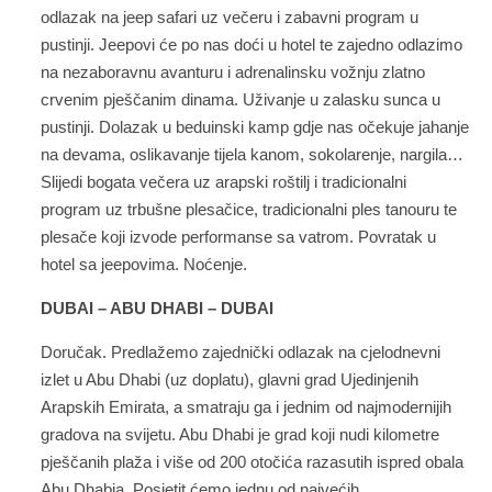
odlazak na jeep safari uz večeru i zabavni program u
pustinji. Jeepovi će po nas doći u hotel te zajedno odlazimo
na nezaboravnu avanturu i adrenalinsku vožnju zlatno
crvenim pješčanim dinama. Uživanje u zalasku sunca u
pustinji. Dolazak u beduinski kamp gdje nas očekuje jahanje
na devama, oslikavanje tijela kanom, sokolarenje, nargila…
Slijedi bogata večera uz arapski roštilj i tradicionalni
program uz trbušne plesačice, tradicionalni ples tanouru te
plesače koji izvode performanse sa vatrom. Povratak u
hotel sa jeepovima. Noćenje.
DUBAI – ABU DHABI – DUBAI
Doručak. Predlažemo zajednički odlazak na cjelodnevni
izlet u Abu Dhabi (uz doplatu), glavni grad Ujedinjenih
Arapskih Emirata, a smatraju ga i jednim od najmodernijih
gradova na svijetu. Abu Dhabi je grad koji nudi kilometre
pješčanih plaža i više od 200 otočića razasutih ispred obala
Abu Dhabia. Posjetit ćemo jednu od najvećih