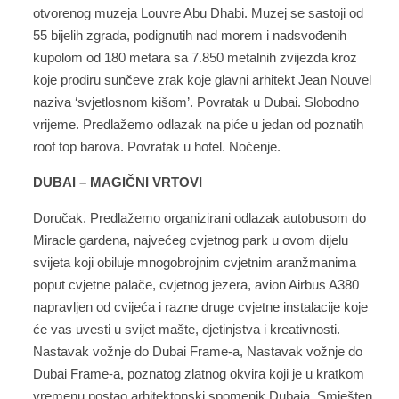
otvorenog muzeja Louvre Abu Dhabi. Muzej se sastoji od
55 bijelih zgrada, podignutih nad morem i nadsvođenih
kupolom od 180 metara sa 7.850 metalnih zvijezda kroz
koje prodiru sunčeve zrak koje glavni arhitekt Jean Nouvel
naziva ‘svjetlosnom kišom’. Povratak u Dubai. Slobodno
vrijeme. Predlažemo odlazak na piće u jedan od poznatih
roof top barova. Povratak u hotel. Noćenje.
DUBAI – MAGIČNI VRTOVI
Doručak. Predlažemo organizirani odlazak autobusom do
Miracle gardena, najvećeg cvjetnog park u ovom dijelu
svijeta koji obiluje mnogobrojnim cvjetnim aranžmanima
poput cvjetne palače, cvjetnog jezera, avion Airbus A380
napravljen od cvijeća i razne druge cvjetne instalacije koje
će vas uvesti u svijet mašte, djetinjstva i kreativnosti.
Nastavak vožnje do Dubai Frame-a, Nastavak vožnje do
Dubai Frame-a, poznatog zlatnog okvira koji je u kratkom
vremenu postao arhitektonski spomenik Dubaia. Smješten