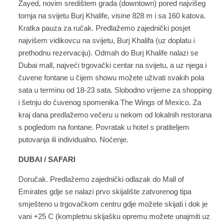
Zayed, novim središtem grada (downtown) pored najvišeg
tornja na svijetu Burj Khalife, visine 828 m i sa 160 katova.
Kratka pauza za ručak. Predlažemo zajednički posjet
najvišem vidikovcu na svijetu, Burj Khalifa (uz doplatu i
prethodnu rezervaciju). Odmah do Burj Khalife nalazi se
Dubai mall, najveći trgovački centar na svijetu, a uz njega i
čuvene fontane u čijem showu možete uživati svakih pola
sata u terminu od 18-23 sata. Slobodno vrijeme za shopping
i šetnju do čuvenog spomenika The Wings of Mexico. Za
kraj dana predlažemo večeru u nekom od lokalnih restorana
s pogledom na fontane. Povratak u hotel s pratiteljem
putovanja ili individualno. Noćenje.
DUBAI / SAFARI
Doručak. Predlažemo zajednički odlazak do Mall of
Emirates gdje se nalazi prvo skijalište zatvorenog tipa
smješteno u trgovačkom centru gdje možete skijati i dok je
vani +25 C (kompletnu skijašku opremu možete unajmiti uz