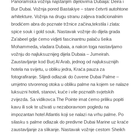
Panoramska vožnja najstarijim dijelovima Dubaija: Deira i
Bur Dubai. Vožnja pored Bastakiye – stare četvrti autohtone
arhitekture. Vožnja na drugu stranu zaljeva tradicionalnim
brodićem abra do poznate tržnice začina,tekstila i zlata:
spice souk i gold souk. Nastavak vožnje do dijela grada
Za’abeel gdje ćemo vidjeti fascinantnu palaču šeika
Mohammeda, vladara Dubaia, a nakon toga nastavljamo
vožnju do najluksuznijeg dijela Dubaia – Jumeirah.
Zaustavljanje kod Burj Al Arab, jednog od najluksuznijih
hotela na svijetu, u obliku jedra, Kraća pauza za
fotografiranje. Slijedi odlazak do čuvene Dubai Palme –
umjetno stvorenog otoka u obliku palme na kojem se nalaze
luksuzni hoteli, stanovi, kuće i vile poznatih svjetskih
zvijezda. Sa vidikovca The Pointe imat ćemo priliku popiti
kavu ili sok te uživati u nezaboravnom pogledu na
impozantan hotel Atlantis koji se nalazi na vrhu palme. Po
silasku s palme odlazak do predivne Dubai Marine uz kraće
zaustavljanje za slikanje. Nastavak vožnje cestom Sheikh