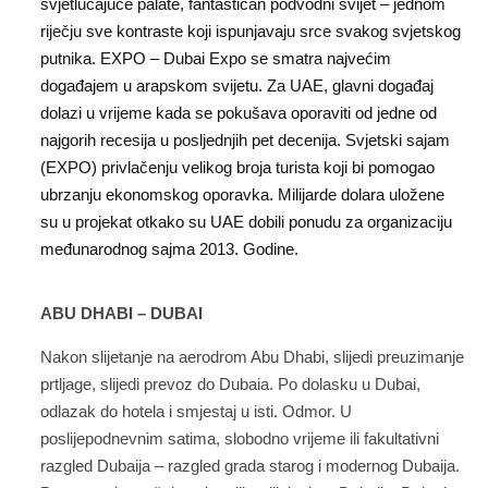
svjetlucajuće palate, fantastičan podvodni svijet – jednom
riječju sve kontraste koji ispunjavaju srce svakog svjetskog
putnika. EXPO – Dubai Expo se smatra najvećim
događajem u arapskom svijetu. Za UAE, glavni događaj
dolazi u vrijeme kada se pokušava oporaviti od jedne od
najgorih recesija u posljednjih pet decenija. Svjetski sajam
(EXPO) privlačenju velikog broja turista koji bi pomogao
ubrzanju ekonomskog oporavka. Milijarde dolara uložene
su u projekat otkako su UAE dobili ponudu za organizaciju
međunarodnog sajma 2013. Godine.
ABU DHABI – DUBAI
Nakon slijetanje na aerodrom Abu Dhabi, slijedi preuzimanje
prtljage, slijedi prevoz do Dubaia. Po dolasku u Dubai,
odlazak do hotela i smjestaj u isti. Odmor. U
poslijepodnevnim satima, slobodno vrijeme ili fakultativni
razgled Dubaija – razgled grada starog i modernog Dubaija.