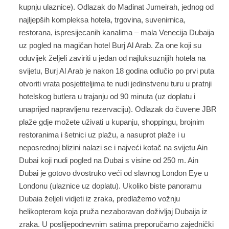
kupnju ulaznice). Odlazak do Madinat Jumeirah, jednog od
najljepših kompleksa hotela, trgovina, suvenirnica,
restorana, ispresijecanih kanalima – mala Venecija Dubaija
uz pogled na magičan hotel Burj Al Arab. Za one koji su
oduvijek željeli zaviriti u jedan od najluksuznijih hotela na
svijetu, Burj Al Arab je nakon 18 godina odlučio po prvi puta
otvoriti vrata posjetiteljima te nudi jedinstvenu turu u pratnji
hotelskog butlera u trajanju od 90 minuta (uz doplatu i
unaprijed napravljenu rezervaciju). Odlazak do čuvene JBR
plaže gdje možete uživati u kupanju, shoppingu, brojnim
restoranima i šetnici uz plažu, a nasuprot plaže i u
neposrednoj blizini nalazi se i najveći kotač na svijetu Ain
Dubai koji nudi pogled na Dubai s visine od 250 m. Ain
Dubai je gotovo dvostruko veći od slavnog London Eye u
Londonu (ulaznice uz doplatu). Ukoliko biste panoramu
Dubaia željeli vidjeti iz zraka, predlažemo vožnju
helikopterom koja pruža nezaboravan doživljaj Dubaija iz
zraka. U poslijepodnevnim satima preporučamo zajednički