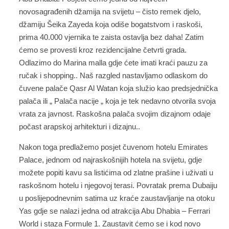
novosagrađenih džamija na svijetu – čisto remek djelo,
džamiju Šeika Zayeda koja odiše bogatstvom i raskoši,
prima 40.000 vjernika te zaista ostavlja bez daha! Zatim
ćemo se provesti kroz rezidencijalne četvrti grada.
Odlazimo do Marina malla gdje ćete imati kraći pauzu za
ručak i shopping.. Naš razgled nastavljamo odlaskom do
čuvene palače Qasr Al Watan koja služio kao predsjednička
palača ili „ Palača nacije „ koja je tek nedavno otvorila svoja
vrata za javnost. Raskošna palača svojim dizajnom odaje
počast arapskoj arhitekturi i dizajnu..
Nakon toga predlažemo posjet čuvenom hotelu Emirates
Palace, jednom od najraskošnijih hotela na svijetu, gdje
možete popiti kavu sa listićima od zlatne prašine i uživati u
raskošnom hotelu i njegovoj terasi. Povratak prema Dubaiju
u poslijepodnevnim satima uz kraće zaustavljanje na otoku
Yas gdje se nalazi jedna od atrakcija Abu Dhabia – Ferrari
World i staza Formule 1. Zaustavit ćemo se i kod novo