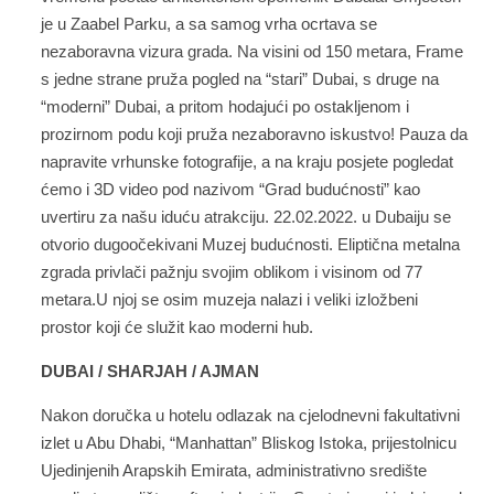
je u Zaabel Parku, a sa samog vrha ocrtava se
nezaboravna vizura grada. Na visini od 150 metara, Frame
s jedne strane pruža pogled na “stari” Dubai, s druge na
“moderni” Dubai, a pritom hodajući po ostakljenom i
prozirnom podu koji pruža nezaboravno iskustvo! Pauza da
napravite vrhunske fotografije, a na kraju posjete pogledat
ćemo i 3D video pod nazivom “Grad budućnosti” kao
uvertiru za našu iduću atrakciju. 22.02.2022. u Dubaiju se
otvorio dugoočekivani Muzej budućnosti. Eliptična metalna
zgrada privlači pažnju svojim oblikom i visinom od 77
metara.U njoj se osim muzeja nalazi i veliki izložbeni
prostor koji će služit kao moderni hub.
DUBAI / SHARJAH / AJMAN
Nakon doručka u hotelu odlazak na cjelodnevni fakultativni
izlet u Abu Dhabi, “Manhattan” Bliskog Istoka, prijestolnicu
Ujedinjenih Arapskih Emirata, administrativno središte