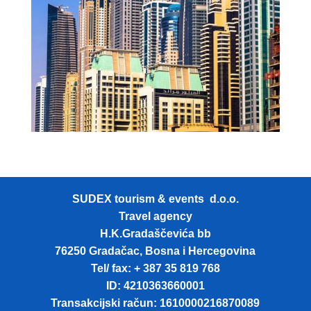
SUDEX tourism & events d.o.o.
Travel agency
H.K.Gradaščevića bb
76250 Gradačac, Bosna i Hercegovina
Tel/ fax: + 387 35 819 768
ID: 4210363660001
Transakcijski račun: 1610000216870089