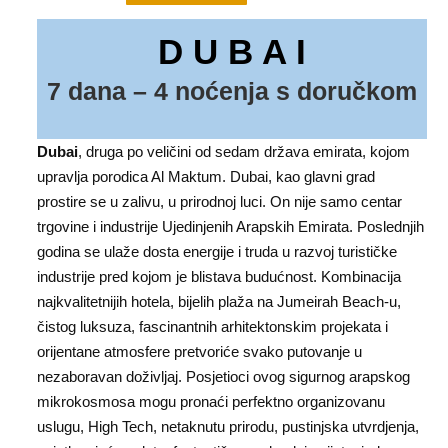
D U B A I
7 dana – 4 noćenja s doručkom
Dubai
, druga po veličini od sedam država emirata, kojom
upravlja porodica Al Maktum. Dubai, kao glavni grad
prostire se u zalivu, u prirodnoj luci. On nije samo centar
trgovine i industrije Ujedinjenih Arapskih Emirata. Poslednjih
godina se ulaže dosta energije i truda u razvoj turističke
industrije pred kojom je blistava budućnost. Kombinacija
najkvalitetnijih hotela, bijelih plaža na Jumeirah Beach-u,
čistog luksuza, fascinantnih arhitektonskim projekata i
orijentane atmosfere pretvoriće svako putovanje u
nezaboravan doživljaj. Posjetioci ovog sigurnog arapskog
mikrokosmosa mogu pronaći perfektno organizovanu
uslugu, High Tech, netaknutu prirodu, pustinjska utvrdjenja,