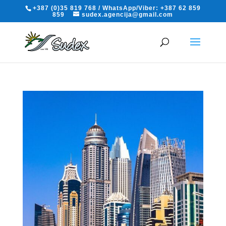
+387 (0)35 819 768 / WhatsApp/Viber: +387 62 859
859
sudex.agencija@gmail.com